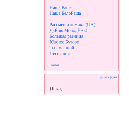
Наша Раша
Наша БелоРаша
Рассмеши комика (UA)
ДаЁшь МолодЁжь!
Большая разница
Южное Бутово
Ты смешной
Песня дня
Главная
Лучшая фраза
{fraza}