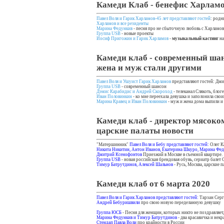
Камеди Клаб - бенефис Харламо
Павел Воля и Гарик Харламов-45 лет представляют гостей
: родн
Харламов и все резиденты
Марина Федункив
- песня про не сбыточную любовь с Харламо
Группа USB
- новые проекты
Иосиф Пригожин и Гарик Харламов
-
музыкальный кастинг
на
Камеди клаб - современный шанс
жена и муж стали другими
Павел Воля и Ушуист Гарик Харламов
представляют гостей: Дми
Группа USB
- современный шансон
Дэмис Карабидис и Андрей Скороход
- телеканал Слякоть, бло
Иван Половинкин
- ко мне переехала девушка и заполонила сво
Марина Кравец и Иван Половинкин
- муж и жена дома выпили и
Камеди клаб - директор мясоком
царские палаты новости
"Матершинник"
Павел Воля и Бебу представляют гостей:
Олег Ка
Никита Никитин, Антон Иванов, Екатерина Шкуро, Марина Фе
Дмитрий Ксенофонтов
Приезжий в Москве в съемной квартире.
Группа USB
- новая российская брендовая обувь, сериатр балет 
Тимур Батрутдинов, Алексей Шальнов
- Русь, Москва, царские 
Камеди клаб от 6 марта 2020
Павел Воля и Гарик Харламов представляют гостей:
Тарзан Серг
Андрей Бебуришвили
про свою новую переделанную девушку
Группа ЮСБ
- Песня для женщин, которых никто не поздравляет
Марина Федункив и Тимур Батрутдинов
- два красавичка и некр
Стендап Павла Воли
про крайности в России