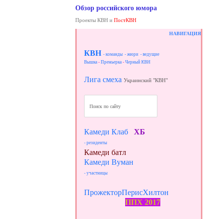
Обзор российского юмора
Проекты КВН и
ПостКВН
НАВИГАЦИЯ
КВН
- команды
- жюри
- ведущие
Вышка
-
Премьерка
-
Черный КВН
Лига смеха
Украинский "КВН"
Камеди Клаб
ХБ
- резиденты
Камеди батл
Камеди Вуман
- участницы
ПрожекторПерисХилтон
ППХ 2017