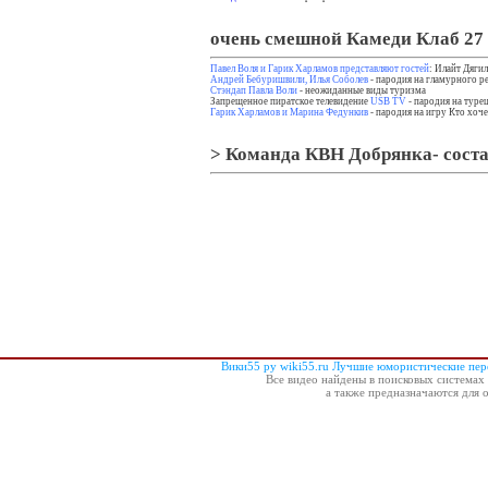
очень смешной Камеди Клаб 27 
Павел Воля и Гарик Харламов представляют гостей
: Илайт Дяги
Андрей Бебуришвили, Илья Соболев
- пародия на гламурного р
Стэндап Павла Воли
- неожиданные виды туризма
Запрещенное пиратское телевидение
USB TV
- пародия на туре
Гарик Харламов и Марина Федункив
- пародия на игру Кто хоч
> Команда КВН Добрянка- соста
Вики55 ру wiki55.ru Лучшие юмористические пе
Все видео найдены в поисковых системах 
а также предназначаются для 