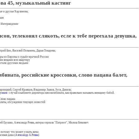
ва 45, музыкальный кастинг
ые и друзья Харламова;
вым
 Интервидение
он, телеконял слякоть, есле к тебе переехала девушка,
трий Био, Василий Пельмень, Дарья Токарева;
геры из Европы о судьбе мрачной России
ими вещами всю квартиру
 стали другими людьми
бината, российские кроссовки, слово пацана балет,
рпицкий, Сергей Кравцов, Владимир Зыков, Зуся, Данила;
дункив
- случай в кабинете директора мясокомбината, как правильно называть женщину бабой.
Слово пацана
палаты, обсуждение текущих новостей
ей Грушко, Александр Ревва, актеры сериала "Патриот", Милош Бикович
, потому что может узнать жена
асивая дама (
Александр А.Ревва
)