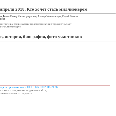
апреля 2018, Кто хочет стать миллионером
лев, Роман Спектр Инспектр красоты, Алишер Монгинштерн, Сергей Ковалев
епера
цкие звездные войны, русские туристы алкоголики в Турции отдыхают
ет стать миллионером
в, история, биография, фото участников
редачи проектов квн и ПОСТКВН © 2008-2026
и каталогизированы на данном сайте,
ознакомительного эффекта.