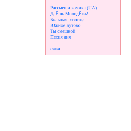
Рассмеши комика (UA)
ДаЁшь МолодЁжь!
Большая разница
Южное Бутово
Ты смешной
Песня дня
Главная