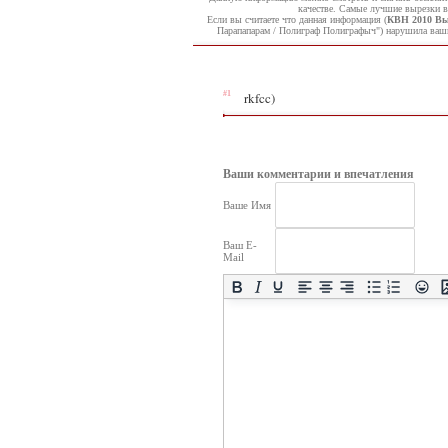
качестве. Самые лучшие вырезки в
Если вы считаете что данная информация (
КВН 2010 Вы
Парапапарам / Полиграф Полиграфыч") нарушила ваш
#1
rkfcc)
Ваши комментарии и впечатления
Ваше Имя
Ваш E-
Mail