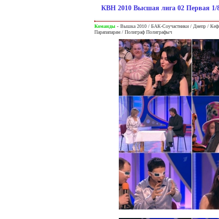
КВН 2010 Высшая лига 02 Первая 1/
-
Команды
Вышка 2010 / БАК-Соучастники / Днепр / Кеф
Парапапарам / Полиграф Полиграфыч