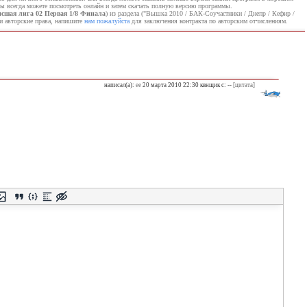
ы всегда можете посмотреть онлайн и затем скачать полную версию программы.
сшая лига 02 Первая 1/8 Финала
) из раздела ("Вышка 2010 / БАК-Соучастники / Днепр / Кефир /
и авторские права, напишите
нам пожалуйста
для заключения контракта по авторским отчислениям.
написал(а):
ee
20 марта 2010 22:30 квнщик с: --
[цитата]