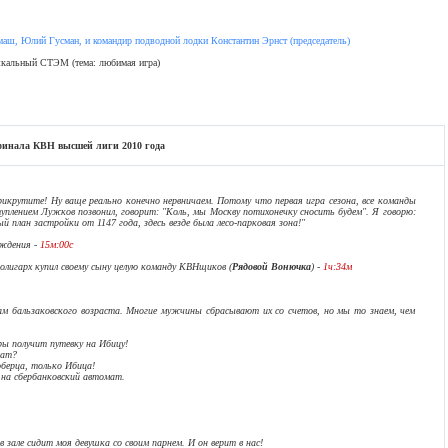
ш, Юлий Гусман, и командир подводной лодки Константин Эрнст (председатель)
зыкальный СТЭМ (тема: любимая игра)
финала КВН высшей лиги 2010 года
рикрутите! Ну ваще реально конечно нервничаем. Потому что первая игра сезона, все команды
плением Лужков позвонил, говорит: "Коль, мы Москву потихонечку сносить будем". Я говорю:
 план застройки от 1147 года, здесь везде была лесо-парковая зона!"
ождения -
15м:00с
олигарх купил своему сыну целую команду КВНщиков (
Рядовой Вонючка
) -
1ч:34м
ам бальзаковского возраста. Многие мужчины сбрасывают их со счетов, но мы то знаем, чем
ры получит путевку на Ибицу!
мат?
юберца, только Ибица!
 на сбербанковский автомат.
в зале сидит моя девушка со своим парнем. И он верит в нас!