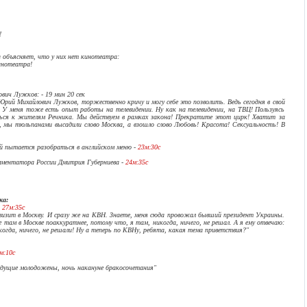
!
 объясняет, что у них нет кинотеатра:
инотеатра!
ич Лужков: - 19 мин 20 сек
Юрий Михайлович Лужков, торжественно кричу и могу себе это позволить. Ведь сегодня в свой
 меня тоже есть опыт работы на телевидении. Ну как на телевидении, на ТВЦ! Пользуясь
ться к жителям Речника. Мы действуем в рамках закона! Прекратите этот цирк! Хватит за
, мы тюльпанами высадили слово Москва, а взошло слово Любовь! Красота! Сексуальность! В
ей пытается разобраться в английском меню -
23м:30с
мментатора России Дмитрия Губерниева -
24м:35с
ка:
-
27м:35с
 визит в Москву. И сразу же на КВН. Знаете, меня сюда провожал бывший президент Украины.
там в Москве поаккуратнее, потому что, я там, никогда, ничего, не решал. А я ему отвечаю:
когда, ничего, не решали! Ну а теперь по КВНу, ребята, какая тема приветствия?"
м:10с
удущие молодожены, ночь накануне бракосочетания"