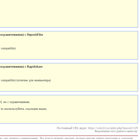
ограничениями) с DepositFiles
compatible)
 ограничениями) с Rapidshare
compatible) (отлично для компьютера)
, но с ограничениями.
а то воспользуйтесь ссылками выше,
Постоянный URL видео: https://wiki55.ru/index.php?newsid=529
Выделенные теги данного выпуска:
о для личного ознакомления. Вы всегда можете заказать полные версии записи программ в хорошем