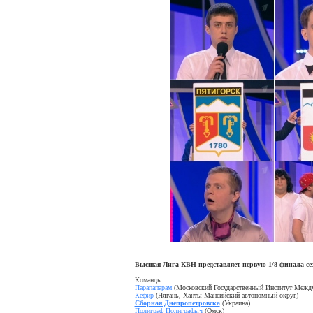
Высшая Лига КВН представляет первую 1/8 финала сез
Команды:
Парапапарам
(Московский Государственный Институт Межд
Кефир
(Нягань, Ханты-Мансийский автономный округ)
Сборная Днепропетровска
(Украина)
Полиграф Полиграфыч
(Омск)