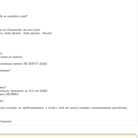
да не попадет в рай?
ли на Олимпиаде, мы все в раю
ль Лада Диабло. Лада Диабло - Изыди!
К)
 чинах не ходить!
 чиновники взяток НЕ БЕРУТ! (БАК)
ртацию?
мени?
 обошла Эрмитаж за 10.6 сек (БАК)
 срок (МГИМО)
АК)
елью наживы он представляется, а когда с той же целью человека останавливает преступник,
Украина)