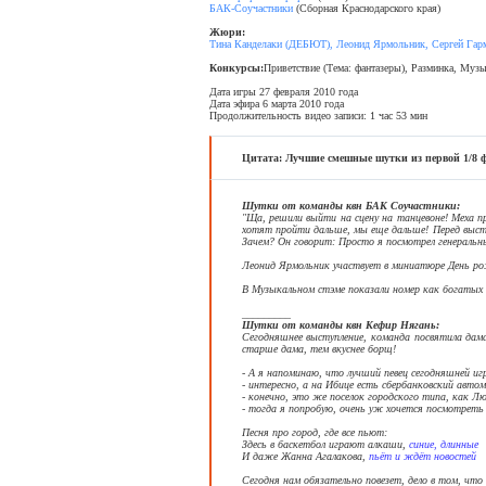
БАК-Соучастники
(Сборная Краснодарского края)
Жюри:
Тина Канделаки (ДЕБЮТ), Леонид Ярмольник, Сергей Гарма
Конкурсы:
Приветствие (Тема: фантазеры), Разминка, Му
Дата игры 27 февраля 2010 года
Дата эфира 6 марта 2010 года
Продолжительность видео записи: 1 час 53 мин
Цитата: Лучшие смешные шутки из первой 1/8 
Шутки от команды квн БАК Соучастники:
"Ща, решили выйти на сцену на танцевоне! Меха п
хотят пройти дальше, мы еще дальше! Перед высту
Зачем? Он говорит: Просто я посмотрел генеральный
Леонид Ярмольник участвует в миниатюре День р
В Музыкальном стэме показали номер как богатых 
_________
Шутки от команды квн Кефир Нягань:
Сегодняшнее выступление, команда посвятила дам
старше дама, тем вкуснее борщ!
- А я напоминаю, что лучший певец сегодняшней иг
- интересно, а на Ибице есть сбербанковский авто
- конечно, это же поселок городского типа, как Л
- тогда я попробую, очень уж хочется посмотреть
Песня про город, где все пьют:
Здесь в баскетбол играют алкаши,
синие, длинные
И даже Жанна Агалакова,
пьёт и ждёт новостей
Сегодня нам обязательно повезет, дело в том, что 