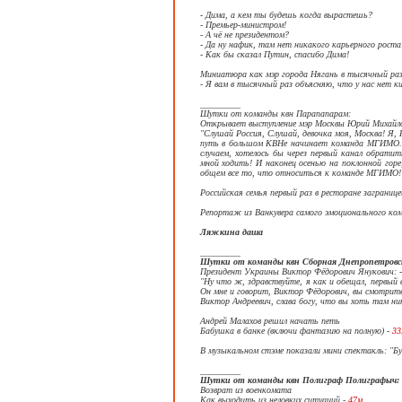
- Дима, а кем ты будешь когда вырастешь?
- Премьер-министром!
- А чё не президентом?
- Да ну нафик, там нет никакого карьерного роста
- Как бы сказал Путин, спасибо Дима!
Миниатюра как мэр города Нягань в тысячный раз
- Я вам в тысячный раз объясняю, что у нас нет к
_________
Шутки от команды квн Парапапарам:
Открывает выступление мэр Москвы Юрий Михайлов
"Слушай Россия, Слушай, девочка моя, Москва! Я, 
путь в большом КВНе начинает команда МГИМО. У
случаем, хотелось бы через первый канал обрати
мной ходить! И наконец осенью на поклонной горе
общем все то, что относиться к команде МГИМО!
Российская семья первый раз в ресторане заграниц
Репортаж из Ванкувера самого эмоционального ко
Ляжкина даша
_________
Шутки от команды квн Сборная Днепропетровс
Президент Украины Виктор Фёдорович Янукович: 
"Ну что ж, здравствуйте, я как и обещал, первый
Он мне и говорит, Виктор Фёдорович, вы смотрите 
Виктор Андреевич, слава богу, что вы хоть там ни
Андрей Малахов решил начать петь
Бабушка в банке (включи фантазию на полную) -
33
В музыкальном стэме показали мини спектакль: "Б
_________
Шутки от команды квн Полиграф Полиграфыч:
Возврат из военкомата
Как выходить из неловких ситуаций -
47м