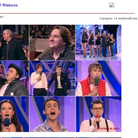
8 Финала
ир /
Смотрело: 14 любителей квн