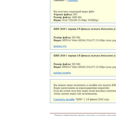
Скачать
->
Скачать
Вы получите следующий видео файл:
Формат файла:
AVI
Размер файла:
1688 Мб
Видео:
Xvid 720x560 25.00fps 1943Kbps
КВН 2010 г первая 1/8 финала скачать бесплатно (с 
Размер файла:
303 Мб
Видео:
MPEG4 Video (H264) 352x272 25.00fps (sony psp 
качать тут
КВН 2010 г первая 1/8 финала скачать бесплатно (с
Размер файла:
303 Мб
Видео:
MPEG4 Video (H264) 352x272 25.00fps (sony psp 
качать отсюда
Вы можете также посмотреть в онлайне этот выпуск КВН
Видео расположено на видеохранилище megavideo.
Если вы хотите получить видео более высокого качеств
чтобы скачать видео себе на компьютер.
Смотреть онлайн
"КВН" 1 1/8 финала 2010 года
Данную информацию можно смотреть и скачать бесплатн