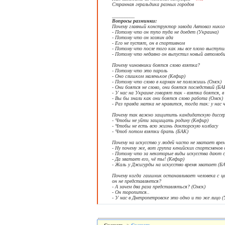
Странная геральдика разных городов
_________
Вопросы разминки:
Почему главный конструктор завода Автоваз никог
- Потому что он тупо туда не доедет (Украина)
- Потому что он хозяин ада
- Его не пустят, он в спортивном
- Потому что после того как мы все плохо выступи
- Потому что недавно он выпустил новый автомоби
Почему чиновники боятся слово взятка?
- Потому что это пароль
- Оно слишком маленькое (Кефир)
- Потому что слово в карман не положишь (Омск)
- Они боятся не слово, они боятся последствий (БА
- У нас на Украине говорят так - взятка боятся, в
- Вы бы знали как они боятся слово работа (Омск)
- Раз правда матка не нравится, тогда так: у нас
Почему так важно защитить кандидатскую диссе
- Чтобы не уйти защищать родину (Кефир)
- Чтобы не есть всю жизнь докторскую колбасу
- Чтоб потом взятки брать (БАК)
Почему на искусство у людей часто не хватает вре
- Ну почему же, вот группа кенийских спортсменов
- Потому что за некоторые виды искусства дают
- Да хватает его, чё ты! (Кефир)
- Жаль у Джигурды на искусство время хватает (Б
Почему когда гаишник останавливает человека с ц
он не представляется?
- А зачем два раза представляться? (Омск)
- Он торопится..
- У нас в Днепропетровске это одно и то же лицо (