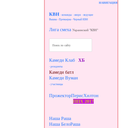
НАВИГАЦИЯ
КВН
- команды
- жюри
- ведущие
Вышка
-
Премьерка
-
Черный КВН
Лига смеха
Украинский "КВН"
Камеди Клаб
ХБ
- резиденты
Камеди батл
Камеди Вуман
- участницы
ПрожекторПерисХилтон
ППХ 2017
Наша Раша
Наша БелоРаша