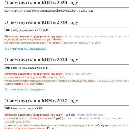
О чем шутили в КВН в 2020 году
Стастистика собирается по мере возможностей и будет выложена в конце года
О чем шутили в КВН в 2019 году
ТОП 3 тем упоминаемых в КВН 2019:
(пить хорошо, водку не стесняются разливат
Шутки про алкоголизм среди русских, про водку
-
быдло футболисты Кокорин патриот рф и Мамаев
(лижут по высшему классу)
про типа хорошего и сильного и вечного Путина
-
Про что шутили еще смотри дальше
..
О чем шутили в КВН в 2018 году
ТОП 3 тем упоминаемых в КВН 2018:
(типа это хорошо!)
Шутки про алкоголизм среди русских, про водку
-
(вечный)
про типа хорошего солнцеликого Путина
-
(визуальный показ то
угроза пистолетом в человека, забивание ногой лежачего, биты, пырнуть ножом
-
Быдло русские и мода на гопников
Про что шутили еще смотри дальше
..
О чем шутили в КВН в 2017 году
ТОП 3 тем упоминаемых в КВН:
(типа это хорошо!)
Шутки про алкоголизм среди русских, про водку
- (
303 раза
)
(только в одной соловьиной лиге попросили 
про типа хорошего Путина (боятся)
- (
131 раз
)
вечный президент)
(визуальный п
угроза пистолетом в человека, забивание ногой лежачего, биты, пырнуть ножом
- (
114 раз
)
Быдло русские и мода на гопников
- (
111 раз
)