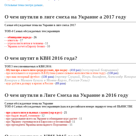
Остальные темы смотри дальше
..
О чем шутили в лиге смеха на Украине а 2017 году
Самые обсуждаемые темы на Украине в лиге смеха 2017
ТОП-4 Самых обсуждаемых тем украинцев
-
- обнищание народа
- 26
-
- алкоголь
- 17
-
- угроза пистолетом в человека
- 11
-
- Украина хочет в Европу безвиз
- 10
О чем шутят в КВН 2016 года?
ТОП 3 тем упоминаемых в КВН 2016:
(популярный боярышник)
-
Шутки про алкоголизм среди русских, про водку
- (
410 раз
)
-
про всесильного и хорошего В.В.Путина (самое сильное жополизство в этом году)
- (
138 раз
)
(тренер Слуцкий, Игорь Акинфеев, Александр Кокорин
-
про наш позорный футбол
- (
130 раза
)
Кокорин и Мамаев бухали в Монте-Карло, Россия-Уэльс)
-
курс рубля к доллару и кризис в России
- (
89 раза
)
О чем шутили в Лиге Смеха на Украине в 2016 году
Самые обсуждаемые темы на Украине
ТОП-4 Самых обсуждаемых тем украинцев (как и в российском юморе лидирует тема об ПЬЯНСТВЕ
-
про алкоголизм и пьяных славян (укр и рус)
- 25
-
про быдло людей, гопников
- 12
-
про удорожание всего на Украине и обнищание курс растет
- 11
-
про Украину стремящуюся в Евросоюз и беззвизовый
- 11
-
про президента Украины шоколадного Порошенко
- 11