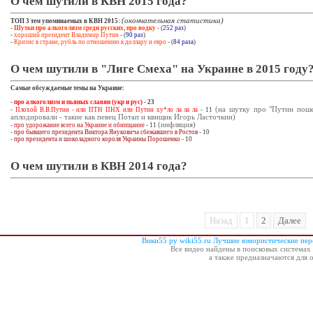
О чем шутили в КВН 2015 года?
(окончательная статистика)
ТОП 3 тем упоминаемых в КВН 2015:
-
Шутки про алкоголизм среди русских, про водку
- (
252 раз
)
-
хороший президент Владимир Путин
- (
90 раз
)
-
Кризис в стране, рубль по отношению к доллару и евро
- (
84 раза
)
О чем шутили в "Лиге Смеха" на Украине в 2015 году
Самые обсуждаемые темы на Украине:
-
про алкоголизм и пьяных славян (укр и рус)
- 23
(на шутку про "Путин пош
-
Плохой В.В.Путин - или ПТН ПНХ или Путин ху*ло ла ла ла
- 11
аплодировали - такие как певец Потап и квнщик Игорь Ласточкин)
(инфляция)
-
про удорожание всего на Украине и обнищание
- 11
-
про бывшего президента Виктора Януковича сбежавшего в Ростов
- 10
-
про президента и шоколадного короля Украины Порошенко
- 10
О чем шутили в КВН 2014 года?
Назад
1
2
Далее
Вики55 ру wiki55.ru Лучшие юмористические пе
Все видео найдены в поисковых системах 
а также предназначаются для 