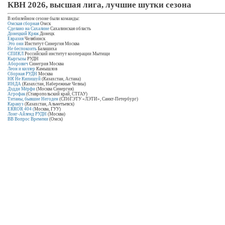
КВН 2026, высшая лига, лучшие шутки сезона
В юбилейном сезоне были команды:
Омская сборная
Омск
Сделано на Сахалине
Сахалинская область
Донецкий Кряж
Донецк
Евразия
Челябинск
Это они
Институт Синергия Москва
Не беспокоить
Балашиха
СПИКЛ
Российский институт кооперации Мытищи
Кыргызы
РУДН
Аборович
Синегрия Москва
Леон и киллер
Камышлов
Сборная РУДН
Москва
НК Не Кипишуй
(Казахстан, Астана)
ИНДА
(Казахстан, Набережные Челны)
Дэдди Мёрфи
(Москва Синергия)
Агрофак
(Ставропольский край, СТГАУ)
Титаны, бывшие Негоден
(СПбГЭТУ «ЛЭТИ», Санкт-Петербург)
Каракуз
(Казахстан, Альметьевск)
ERROR 404 (
Москва, ГУУ)
Лонг-Айленд РУДН
(Москва)
ВВ Вопрос Времени
(Омск)