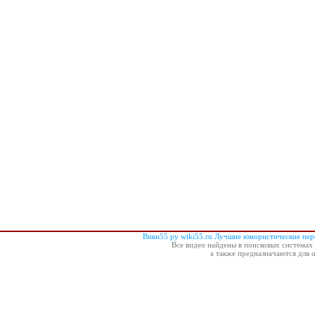
Вики55 ру wiki55.ru Лучшие юмористические пе
Все видео найдены в поисковых системах 
а также предназначаются для 