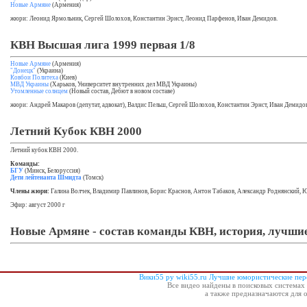
Новые Армяне
(Армения)
жюри: Леонид Ярмольник, Сергей Шолохов, Константин Эрнст, Леонид Парфенов, Иван Демидов.
КВН Высшая лига 1999 первая 1/8
Новые Армяне
(Армения)
"Донецк"
(Украина)
Ковбои Политеха
(Киев)
МВД Украины
(Харьков, Университет внутренних дел МВД Украины)
Утомленные солнцем
(Новый состав, Дебют в новом составе)
жюри: Андрей Макаров (депутат, адвокат), Валдис Пельш, Сергей Шолохов, Константин Эрнст, Иван Демидо
Летний Кубок КВН 2000
Летний кубок КВН 2000.
Команды:
БГУ
(Минск, Белоруссия)
Дети лейтенанта Шмидта
(Томск)
Члены жюри:
Галина Волчек, Владимир Павлинов, Борис Краснов, Антон Табаков, Александр Роднянский, 
Эфир: август 2000 г
Новые Армяне - состав команды КВН, история, лучши
Вики55 ру wiki55.ru Лучшие юмористические пе
Все видео найдены в поисковых системах 
а также предназначаются для 