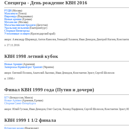
Специгра - День рождение КВН 2016
РУДН
(Москва)
Максимум
(Томск)
Пирамида
(Владикавказ)
Новые армяне
(Ереван)
Мегаполис
(Москва)
Махачкалинские бродяги
(Дагестан)
Уральские пельмени
(Екатеринбург)
Сборная Пятигорска
Утомленные солнцем
(Краснодарский край)
жюри: Александр Ширвиндт, Антон Камолов, Геннадий Хазанов, Иван Демидов, Дмитрий Нагиев, Константи
э: 27.11.2016
КВН 1998 летний кубок
Новые Армяне
(Армения)
Запорожье Кривой рог Транзит
(Украина)
жюри: Евгений Познюк, Анатолий Лысенко, Иван Демидов, Константин Эрнст, Сергей Шолохов
и: 1998 г
Финал КВН 1999 года (Путин и дочери)
БГУ
(Белоруссия, Минск)
Новые Армяне
(Армения, Ереван)
Сборная Санкт-Петербурга
жюри: Юлий Гусман, Иван Демидов, Олег Сысуев, Леонид Парфенов, Сергей Шолохов, Константин Эрнст, Ю
КВН 1999 1 1/2 финала
Кубанские казаки
(Краснодар)