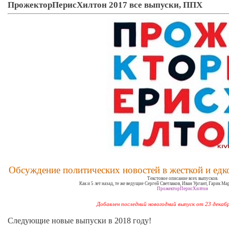
ПрожекторПерисХилтон 2017 все выпуски, ППХ
Обсуждение политических новостей в жесткой и едк
Текстовое описание всех выпусков.
Как и 5 лет назад, те же ведущие Сергей Светлаков, Иван Ургант, Гарик М
ПрожекторПерисХилтон
Добавлен последний новогодний выпуск от 23 декаб
Следующие новые выпуски в 2018 году!