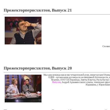
Прожекторперисхилтон, Выпуск 21
Столкн
Прожекторперисхилтон, Выпуск 20
Мы одна команда как кулак четырехпалой руки, иннагуруция Обамы
ОДКБ - организация договора по коллективной безопасности,
Куценко, ООО СК Пирамида, Заветы Ильича), Рауль Кастро 
Набутов
, Андрей Аршавин платит откаты, чемпионат евро
Юдашкина, у Юрия Башме