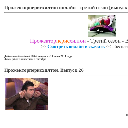
Прожекторперисхилтон онлайн - третий сезон [выпуск
Прожектор
перис
хилтон
- Третий сезон - 
>>
Смотреть онлайн и скачать
<< - беспла
Добавлен юбилейный 100-й выпуск от 11 июня 2011 года
Ждем ребят с новостями в сентябре..
Прожекторперисхилтон, Выпуск 26
Н