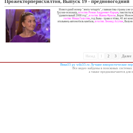
Прожекторперисхилтон, Выпуск 19 - предновогодний
Новогодний номер "лента четырёх", главная ёлка страны уже 
Грузии-психиатр,
в гостях Роман Андреевич Карцев
, такстисты
"удивительный 2008 год",
в гостях Жанна Фриске
, Борис Моисе
гостях Миша Галустян
, год Быка - трава и тёлки, 40 лет
итальянец-автомобиль камбала,
в гостях Леонид Агутин
, Валуе
Назад
1
2
3
Далее
Вики55 ру wiki55.ru Лучшие юмористические пе
Все видео найдены в поисковых системах 
а также предназначаются для 