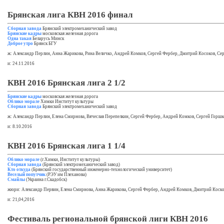
Брянская лига КВН 2016 финал
Сборная завода
Брянский электромеханический завод
Брянские кадры
московская железная дорога
Одна такая
Беларусь Минск
Доброе утро
Брянск БГУ
ж: Александр Перлин, Анна Жарикова, Рина Величко, Андрей Комков, Сергей Фербер, Дмитрий Косоков, Се
и: 24.11.2016
КВН 2016 Брянская лига 2 1/2
Брянские кадры
московская железная дорога
Облико морале
Химки Институт культуры
Сборная завода
Брянский электромеханический завод
ж: Александр Перлин, Елена Смирнова, Вячеслав Перепелкин, Сергей Фербер, Андрей Комков, Сергей Горш
и: 8.10.2016
КВН 2016 Брянская лига 1 1/4
Облико морале
(г.Химки, Институт культуры)
Сборная завода
(Брянский электромеханический завод)
Кто откуда
(Брянский государственный инженерно-технологический университет)
Веселый попутчик
(РЭУ им Плеханова)
Смайлы
(Украина г.Скадобск)
жюри: Александр Первин, Елена Смирнова, Анна Жарикова, Сергей Фербер, Андрей Комков, Дмитрий Коско
и: 21,04,2016
Фестиваль региональной брянской лиги КВН 2016