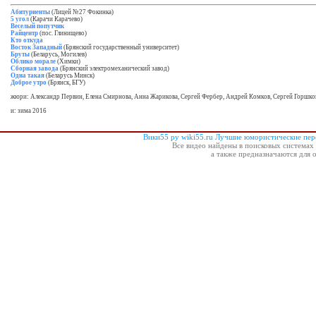
Абитуриенты
(Лицей №27 Фокинка)
5 угол
(Карачи Карачево)
Веселый попутчик
Райцентр
(пос. Глинищево)
Кто откуда
Восток Западный
(Брянский государственный университет)
Бруты
(Беларусь, Могилев)
Облико морале
(Химки)
Сборная завода
(Брянский электромеханический завод)
Одна такая
(Беларусь Минск)
Доброе утро
(Брянск, БГУ)
жюри: Александр Первин, Елена Смирнова, Анна Жарикова, Сергей Фербер, Андрей Комков, Сергей Горшко
и: зима 2016
Вики55 ру wiki55.ru Лучшие юмористические пе
Все видео найдены в поисковых системах 
а также предназначаются для 