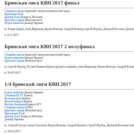
Брянская лига КВН 2017 финал
Сборная завода
Брянский электромеханический завод
Идеальна
Тула
Доктор Хауз
Беларусь Могилев
Братское сердце
Железногорск
Будем знакомы
Донецк Украина
ж: Роман Сыкун, Анна Жарикова, Ирина Величко, Андрей Комков, Сергей Фербер, Дмитрий Косоков, Дмит
и: 6.12.2017
Брянская лига КВН 2017 2 полуфинал
Сборная завода
Брянский электромеханический завод
Будем знакомы
Донецк Украина
Братское сердце
Железногорск
ж: Сергей Фербер, Руслан Новиков (Будем дружить семьями), Анна Жарикова, Ирина Величко, Андрей Комк
и: 30.09.2017
1/4 брянской лиги КВН 2017
Будем знакомы
Донецк Украина
Сборная БГТУ
Брянск
Бульвар депо
Брянск
Ватсон танцует
Брянск
Восток-Западный
Брянск, БГУ
Сборная завода
БЭМЗ
Братское сердце
Железногорск
Идеальная
Тула
Доктор Хаус
Беларусь Могилев
Донецк
Украина
ж: Алексей Сычов, Антон Скотинок, Ирина Величко, Андрей Комков, Сергей Фербер, Дмитрий Косоков, Сер
и: 18.04.2017