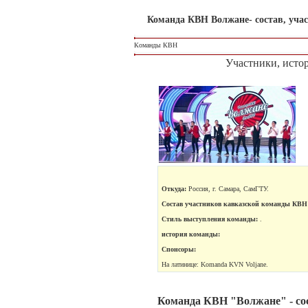
Команда КВН Волжане- состав, уча
Команды КВН
Участники, исто
Откуда:
Россия, г. Самара, СамГТУ.
Состав участников кавказской команды КВН
Стиль выступления команды:
.
история команды:
Спонсоры:
На латинице: Komanda KVN Voljane.
Команда КВН "Волжане" - сос