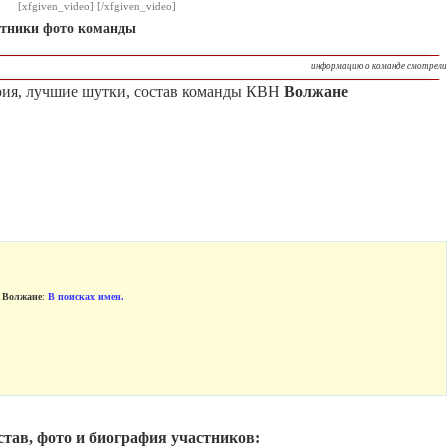
[xfgiven_video] [/xfgiven_video]
стники фото команды
информацию о команде смотрели
рия, лучшие шутки, состав команды КВН
Волжане
 Волжане
:
В поисках имен.
тав, фото и биография участников: