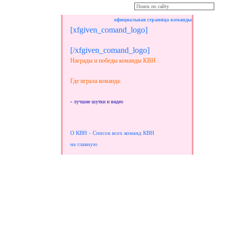
официальная страница команды
[xfgiven_comand_logo]
[/xfgiven_comand_logo]
Награды и победы команды КВН :
Где играла команда:
-
лучшие шутки и видео
О КВН
- Список всех команд КВН
на главную