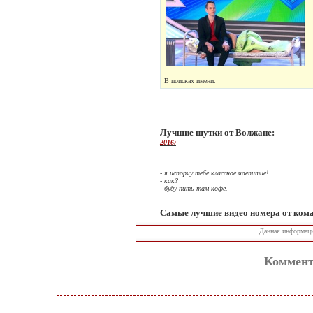
В поисках имени.
Лучшие шутки от Волжане:
2016:
- я испорчу тебе классное чаепитие!
- как?
- буду пить там кофе.
Самые лучшие видео номера от ком
Данная информац
Коммент