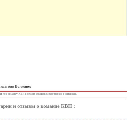
анды квн Волжане:
ия про команду КВН
взята из открытых источников в интернете.
арии и отзывы о команде КВН :