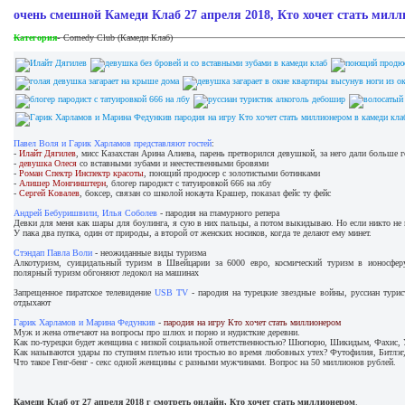
очень смешной Камеди Клаб 27 апреля 2018, Кто хочет стать мил
-
Категория
Comedy Club (Камеди Клаб)
Павел Воля и Гарик Харламов представляют гостей
:
-
Илайт Дягилев
, мисс Казахстан Арина Алиева, парень претворился девушкой, за него дали больше 
-
девушка Олеся
со вставными зубами и неестественными бровями
-
Роман Спектр Инспектр красоты
, поющий продюсер с золотистыми ботинками
-
Алишер Монгинштерн
, блогер пародист с татуировкой 666 на лбу
-
Сергей Ковалев
, боксер, связан со школой нокаута Крашер, показал фейс ту фейс
Андрей Бебуришвили, Илья Соболев
- пародия на гламурного репера
Девки для меня как шары для боулинга, я сую в них пальцы, а потом выкидываю. Но если никто не 
У пака два пупка, один от природы, а второй от женских носиков, когда те делают ему минет.
Стэндап Павла Воли
- неожиданные виды туризма
Алкотуризм, суицидальный туризм в Швейцарии за 6000 евро, космический туризм в ионосферу
полярный туризм обгоняют ледокол на машинах
Запрещенное пиратское телевидение
USB TV
- пародия на турецкие звездные войны, руссиан тури
отдыхают
Гарик Харламов и Марина Федункив
-
пародия на игру Кто хочет стать миллионером
Муж и жена отвечают на вопросы про шлюх и порно и нудисткие деревни.
Как по-турецки будет женщина с низкой социальной ответственностью? Шюгюрю, Шикидым, Фахис,
Как называются удары по ступням плетью или тростью во время любовных утех? Футофилия, Битлэг,
Что такое Генг-бенг - секс одной женщины с разными мужчинами. Вопрос на 50 миллионов рублей.
Камеди Клаб от 27 апреля 2018 г смотреть онлайн, Кто хочет стать миллионером
.