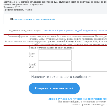
Выпуск № 541 согласно нумерации работников КК. Нумерация идет по выпускам до поры до врем
сегодня выпуски камеди по нумерации.
Телеканал: ТНТ
Продолжительность: 46 мин
красивые девушки из зала в камеди клаб
Павел Воля и Гарик Харламов
Андрей Бебуришвили
Илья Со
Выделенные теги данного выпуска:
,
,
Данную информацию можно смотреть и скачать бесплатно для личного ознакомления. Вы всегда 
качестве. Самые лучшие вырезки вы всегда можете посмотреть онлайн и за
Если вы считаете что данная информация "(
очень смешной Камеди Клаб 27 апреля 2018, Кто хо
Клаб)") нарушила ваши авторские права, напишите нам для заключения ко
Ваши комментарии и впечатления
Ваше
Имя
Ваш E-
Mail
Отправить комментарий
Вики55 ру wiki55.ru Лучшие юмористические пе
Все видео найдены в поисковых системах 
а также предназначаются для 