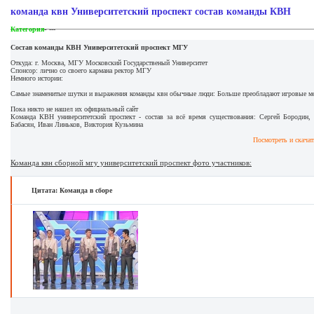
команда квн Университетский проспект состав команды КВН
-
Категория
---
Состав команды КВН Университетский проспект МГУ
Откуда: г. Москва, МГУ Московский Государственый Университет
Спонсор: лично со своего кармана ректор МГУ
Немного истории:
Самые знаменитые шутки и выражения команды квн обычные люди: Больше преобладают игровые мом
Пока никто не нашел их официальный сайт
Команда КВН университетский проспект - состав за всё время существования: Сергей Бородин
Бабасян, Иван Линьков, Виктория Кузьмина
Посмотреть и скачат
Команда квн сборной мгу университетский проспект фото участников:
Цитата: Команда в сборе