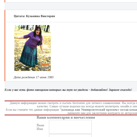
Цитата: Кузьмина Виктория
Дата рождения 17 июня 1983
Если у вас есть фото квнщиков которых вы тут не увидели - добавляйте! Заранее спасибо!
Данную информацию можно смотреть и скачать бесплатно для личного ознакомления. Вы всегда 
качестве. Самые лучшие вырезки вы всегда можете посмотреть онлайн и за
Если вы считаете что данная информация "(
команда квн Университетский проспект состав ко
напишите нам для заключения контракта по авторски
Ваши комментарии и впечатления
Ваше
Имя