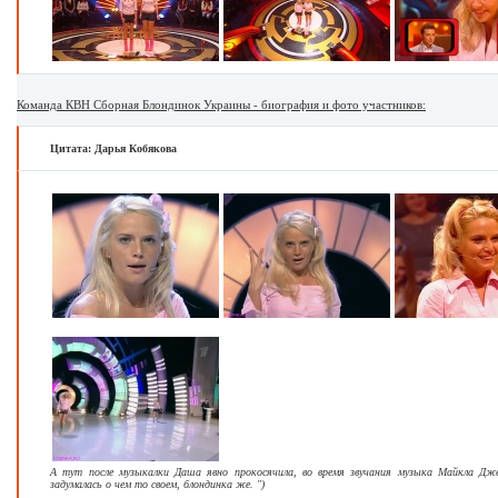
Команда КВН Сборная Блондинок Украины - биография и фото участников:
Цитата: Дарья Кобякова
А тут после музыкалки Даша явно прокосячила, во время звучания музыка Майкла Дже
задумалась о чем то своем, блондинка же. ")