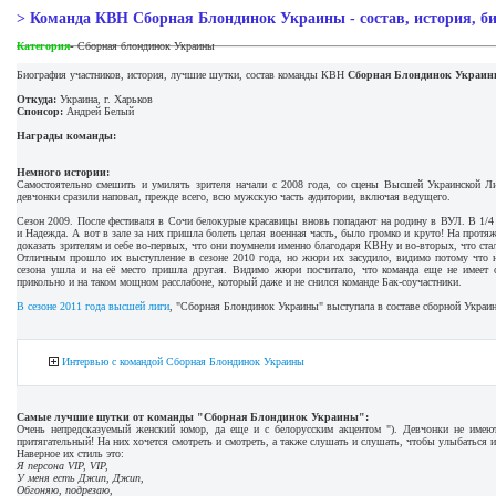
> Команда КВН Сборная Блондинок Украины - состав, история, б
-
Категория
Сборная блондинок Украины
Биография участников, история, лучшие шутки, состав команды КВН
Сборная Блондинок Украи
Откуда:
Украина, г. Харьков
Спонсор:
Андрей Белый
Награды команды:
Немного истории:
Самостоятельно смешить и умилять зрителя начали с 2008 года, со сцены Высшей Украинской
девчонки сразили наповал, прежде всего, всю мужскую часть аудитории, включая ведущего.
Сезон 2009. После фестиваля в Сочи белокурые красавицы вновь попадают на родину в ВУЛ. В 1/4 
и Надежда. А вот в зале за них пришла болеть целая военная часть, было громко и круто! На прот
доказать зрителям и себе во-первых, что они поумнели именно благодаря КВНу и во-вторых, что с
Отличным прошло их выступление в сезоне 2010 года, но жюри их засудило, видимо потому что н
сезона ушла и на её место пришла другая. Видимо жюри посчитало, что команда еще не имеет 
прикольно и на таком мощном расслабоне, который даже и не снился команде Бак-соучастники.
В сезоне 2011 года высшей лиги
, "Сборная Блондинок Украины" выступала в составе сборной Украи
Интервью с командой Сборная Блондинок Украины
Самые лучшие шутки от команды "Сборная Блондинок Украины":
Очень непредсказуемый женский юмор, да еще и с белорусским акцентом "). Девчонки не имеют
притягательный! На них хочется смотреть и смотреть, а также слушать и слушать, чтобы улыбаться и
Наверное их стиль это:
Я персона VIP, VIP,
У меня есть Джип, Джип,
Обгоняю, подрезаю,