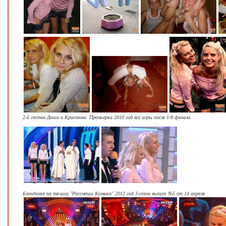
2-й состав Даша и Кристина. Премьерка 2010 год все игры после 1/8 финала.
Блондинке на тв-шоу "Рассмеши Комика" 2012 год 3-сезон выпуск №5 от 14 апреля