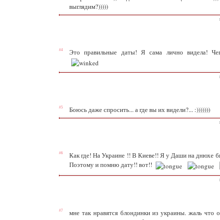
выглядим?)))))
#4
Это правильные даты! Я сама лично видела! Че
#5
Боюсь даже спросить... а где вы их видели?... :)))))))
#6
Как где! На Украине !! В Киеве!! Я у Даши на днюхе 
Поэтому и помню дату!! вот!!
#7
мне так нравятся блондинки из украины. жаль что о