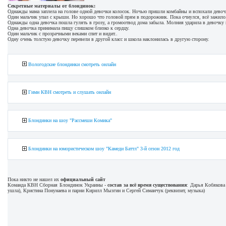
Секретные материалы от блондинок:
Однажды мама заплела на голове одной девочки колосок. Ночью пришли комбайны и вспохали девоч
Один мальчик упал с крыши. Но хорошо что головой прям в подорожник. Пока очнулся, всё зажило
Однажды одна девочка пошла гулять в грозу, а громоотвод дома забыла. Молния ударила в дев
Одна девочка принимала пищу слишком близко к сердцу.
Один мальчик с прозрачными веками спит и видит..
Одну очень толстую девочку перевели в другой класс и школа наклонилась в другую сторону.
Вологодские блондинки смотреть онлайн
Гимн КВН смотреть и слушать онлайн
Блондинки на шоу "Рассмеши Комика"
Блондинки на юмористическом шоу "Камеди Баттл" 3-й сезон 2012 год
Пока никто не нашел их
официальный сайт
Команда КВН Сборная Блондинок Украины -
состав за всё время существования
: Дарья Кобякова
ушла), Кристина Понунаева и парни Кирилл Мызгин и Сергей Симанчук (реквизит, музыка)