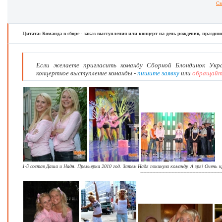
См
Цитата: Команда в сборе - заказ выступления или концерт на день рождения, праздник
Если желаете пригласить команду Сборной Блондинок Укр
концертное выступление команды -
пишите заявку
или
обращайте
1-й состав Даша и Надя. Премьерка 2010 год. Затем Надя покинула команду. А зря! Очень 
-------------------------------------------------------