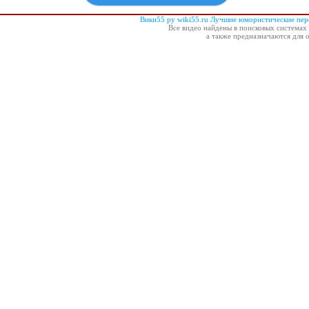
Вики55 ру wiki55.ru Лучшие юмористические пе
Все видео найдены в поисковых системах 
а также предназначаются для 