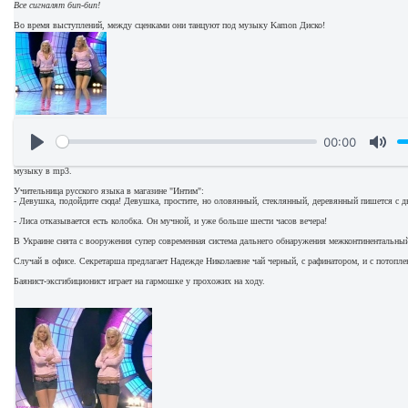
Все сигналят бип-бип!
Во время выступлений, между сценками они танцуют под музыку Kamon Диско!
00:00
музыку в mp3.
Учительница русского языка в магазине "Интим":
- Девушка, подойдите сюда! Девушка, простите, но оловянный, стеклянный, деревянный пишется с д
- Лиса отказывается есть колобка. Он мучной, и уже больше шести часов вечера!
В Украине снята с вооружения супер современная система дальнего обнаружения межконтинентальный 
Случай в офисе. Секретарша предлагает Надежде Николаевне чай черный, с рафинатором, и с потопл
Баянист-эксгибиционист играет на гармошке у прохожих на ходу.