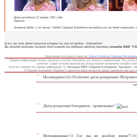
Дата рождения 22 января 1991 года
Харьков
Заменила Надю, и по моему с Надей Сборная Блондинок выглядела как то более открытее, с
Если у вас есть фото квнщиков которых вы тут не увидели - добавляйте!
Вы можете написать послание этой команде или отдельно взятому участнику
команды КВН "Сбо
Дарья Кобякова
Надежда Ничепорен
Выделенные теги данного выпуска:
,
Данную информацию можно смотреть и скачать бесплатно для личного ознакомления. Вы всегда 
качестве. Самые лучшие вырезки вы всегда можете посмотреть онлайн и за
Если вы считаете что данная информация "(
> Команда КВН Сборная Блондинок Украины - сос
("Сборная блондинок Украины") нарушила ваши авторские права, напишите нам для з
#1
Неожиданно))))) Особенно даты рождения)) Исправьте, п
на
#2
Даты рождения блондинок - правильные!
#3
Неправильные!:)) Где вы их вообще взяли??:)