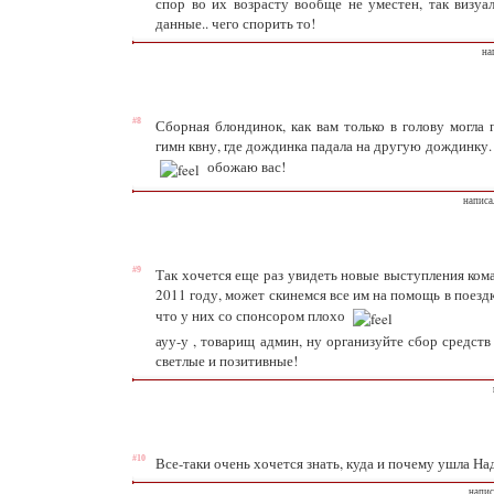
спор во их возрасту вообще не уместен, так визуа
данные.. чего спорить то!
на
#8
Сборная блондинок, как вам только в голову могла 
гимн квну, где дождинка падала на другую дождинку.
обожаю вас!
написа
#9
Так хочется еще раз увидеть новые выступления ком
2011 году, может скинемся все им на помощь в поезд
что у них со спонсором плохо
ауу-у , товарищ админ, ну организуйте сбор средств
светлые и позитивные!
#10
Все-таки очень хочется знать, куда и почему ушла На
напис