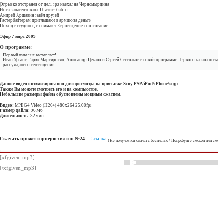
Огрызко отстранен от дел.. зря наехал на Черномырдина
Йога запатентована. Платите бабло
Андрей Аршавин завёл друзей
Гастербайтерам приглашают в армию за деньги
Поход в студию где снимают Евровидение-голосование
Эфир 7 март 2009
О программе:
Первый канал не заставляет!
Иван Ургант, Гарик Мартиросян, Александр Цекало и Сергей Светлаков в новой программе Первого канала пытаю
рассуждают о телевидении.
Данное видео оптимизированно для просмотра на приставке
Sony PSP/iPod/iPhone/и др
.
Также Вы можете смотреть его и на компьютере.
Небольшие размеры файла обусловлены мощным сжатием.
Видео:
MPEG4 Video (H264) 480x264 25.00fps
Размер файла
: 96 Мб
Длительность
: 32 мин
Скачать прожекторперисхилтон №24
-
Ссылка
! Не получается скачать бесплатно? Попробуйте смской или с
[xfgiven_mp3]
[/xfgiven_mp3]