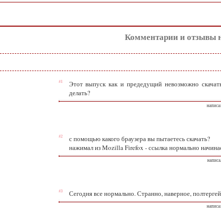
Комментарии и отзывы 
#1
Этот выпуск как и предедущий невозможно скачать
делать?
написал
#2
с помощью какого браузера вы пытаетесь скачать?
нажимал из Mozilla Firefox - ссылка нормально начина
написа
#3
Сегодня все нормально. Странно, наверное, полтергей
написал