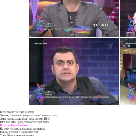
Голосование за Евровидение
Латвия, Польша и Венгрия "гонят" на евросоюз
Американцы задолбали всех своими ПРО
ЦРУ из США - раздедка в России и Китае
В гостях Вера Брежнева
На носу 8 марта и подарки женщинам
Разные улыбки Хилари Клинтон
У Уго Чавеса тяжелая ангина