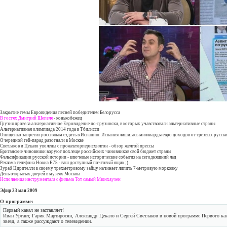
Закрытие темы Евровидения песней победителем Белорусса
В гостях Дмитрий Шепеля
- конькобежец
Грузия провела альтернативное Евровидение по-грузински, в которых учавствовали альтернативные страны
Альтернативная олимпиада 2014 года в Тбилисси
Онищенко запретил россиянам ездить в Испанию. Испания лишилась миллиарды евро доходов от трезвых русск
Очередной гей-парад разогнали в Москве
Светлаков и Цекало уволены с прожекторперисхилтон - обзор желтой прессы
Британские чиновники воруют похлеще российских чиновников свой бюджет страны
Фальсификации русской истории - ключевые исторические события на сегодняшний лад
Реклама телефона Нокиа Е75 - ваш доступный почтовый ящик ;)
Зураб Цирителли к своему трехметровому зайцу начинает липить 7-метровую морковку
День открытых дверей в музеях Москвы
Исполнения инструментала с фильма Тот самый Мюнхаузен
Эфир 23 мая 2009
О программе:
Первый канал не заставляет!
Иван Ургант, Гарик Мартиросян, Александр Цекало и Сергей Светлаков в новой программе Первого кан
звезд, а также рассуждают о телевидении.