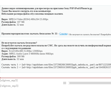
Данное видео оптимизированно для просмотра на приставке
Sony PSP/iPod/iPhone/и др
.
Также Вы можете смотреть его и на компьютере.
Небольшие размеры файла обусловлены мощным сжатием.
Видео:
MPEG4 Video (H264) 480x264 25.00fps
Размер файла
: 107 Мб
Длительность
: 32 мин
Прожекторпэрисхилтон скачать бесплатно № 33
-
Ссылка
! Не получается скачать бесплатно? Попробуйт
Не получается скачать бесплатно?
Попробуйте скачать посредством оплаты по СМС. Но здесь вы можете получить полноформатный вариан
со следующими техданными:
Видео:
Xvid 640x480 25.00fps 1200Kbps
Аудио:
MPEG Audio Layer 3 48000Hz mono 96Kbps
Размер файла
: 300 Мб
Длительность
: 32 мин
Скачать часть 1 -> [url=http://rapidshare.com/files/237298268/200933pph_zadorka.ru_.part1.rar/80712232
Скачать часть 2 -> [url=http://rapidshare.com/files/237296910/200933pph_zadorka.ru_.part2.rar/16438261
[xfgiven_mp3]
[/xfgiven_mp3]