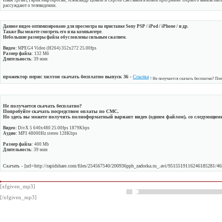
Иван Ургант, Гарик Мартиросян, Александр Цекало и Сергей Светлаков в новой программе Первого канала пытаю
рассуждают о телевидении.
Данное видео оптимизировано для просмотра на приставке Sony PSP / iPod / iPhone / и др.
Также Вы можете смотреть его и на компьютере.
Небольшие размеры файла обусловлены сильным сжатием.
Видео:
MPEG4 Video (H264) 352x272 25.00fps
Размер файла
: 132 Мб
Длительность
: 39 мин
прожектор перис хилтон скачать бесплатно выпуск 36
-
Ссылка
! Не получается скачать бесплатно? По
Не получается скачать бесплатно?
Попробуйте скачать посредством оплаты по СМС.
Но здесь вы можете получить полноформатный вариант видео (одним файлом), со следующим
Видео:
DivX 5 640x480 25.00fps 1879Kbps
Аудио:
MP3 48000Hz stereo 128Kbps
Размер файла
: 400 Mb
Длительность
: 39 мин
Скачать - [url=http://rapidshare.com/files/254567540/200936pph_zadorka.ru_.avi/9515519116246185281/46
[xfgiven_mp3]
[/xfgiven_mp3]