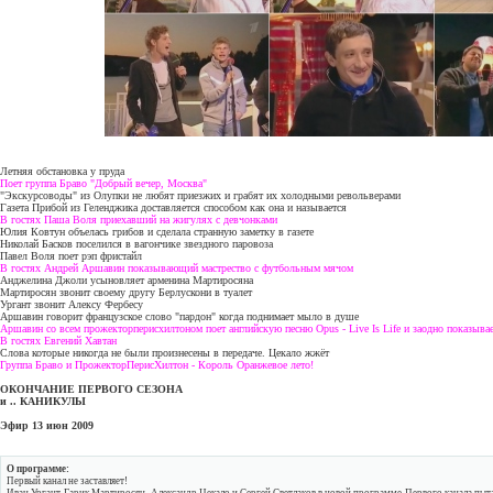
Летняя обстановка у пруда
Поет группа Браво "Добрый вечер, Москва"
"Экскурсоводы" из Олупки не любят приезжих и грабят их холодными револьверами
Газета Прибой из Геленджика доставляется способом как она и называется
В гостях Паша Воля приехавший на жигулях с девчонками
Юлия Ковтун объелась грибов и сделала странную заметку в газете
Николай Басков поселился в вагончике звездного паровоза
Павел Воля поет рэп фристайл
В гостях Андрей Аршавин показывающий мастрество с футбольным мячом
Анджелина Джоли усыновляет арменина Мартиросяна
Мартиросян звонит своему другу Берлускони в туалет
Ургант звонит Алексу Фербесу
Аршавин говорит французское слово "пардон" когда поднимает мыло в душе
Аршавин со всем прожекторперисхилтоном поет английскую песню Opus - Live Is Life и заодно показывае
В гостях Евгений Хавтан
Слова которые никогда не были произнесены в передаче. Цекало жжёт
Группа Браво и ПрожекторПерисХилтон - Король Оранжевое лето!
ОКОНЧАНИЕ ПЕРВОГО СЕЗОНА
и .. КАНИКУЛЫ
Эфир 13 июн 2009
О программе:
Первый канал не заставляет!