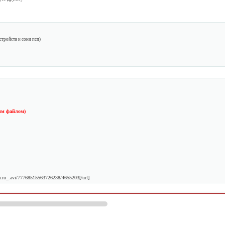
тройств и сони псп)
им файлом)
a.ru_.avi/77768515563726238/4655203[/url]