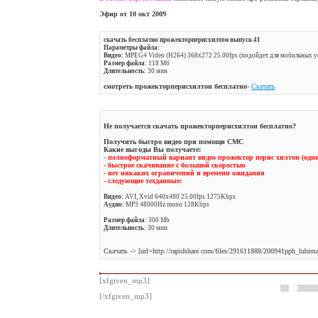
Эфир от 10 окт 2009
скачать бесплатно прожекторперисхилтон выпуск 41
Параметры файла:
Видео:
MPEG4 Video (H264) 368x272 25.00fps (подойдет для мобильных ус
Размер файла
: 118 Мб
Длительность
: 30 мин
смотреть прожекторперисхилтон бесплатно
-
Скачать
Не получается скачать прожекторперисхилтон бесплатно?
Получить быстро видео при помощи СМС
Какие выгоды Вы получаете:
- полноформатный вариант видео прожектор перис хилтон (одн
- быстрое скачивание с большой скоростью
- нет никаких ограничений и времени ожидания
- следующие техданные:
Видео:
AVI, Xvid 640x480 25.00fps 1275Kbps
Аудио:
MP3 48000Hz mono 128Kbps
Размер файла
: 300 Mb
Длительность
: 30 мин
Скачать -> [url=http://rapidshare.com/files/291611888/200941pph_lubim
[xfgiven_mp3]
[/xfgiven_mp3]