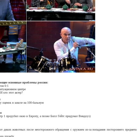
ующие основные проблемы россии:
ом 0:1
ситуационном центре
И кто этот актер?
е
у оценок в школе на 100-бальную
ия
етр 1 прорубил окно в Европу, а позже Билл Гейтс придумал Виндоуз)
 от диких животных после неосторожного обращения с оружием из-за попадания постороннего предмета
кую дружбу