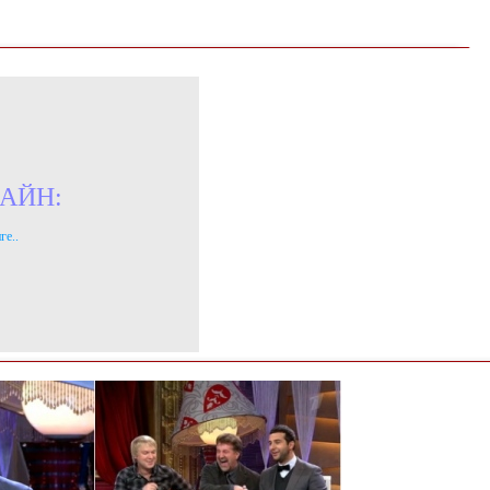
АЙН:
ге..