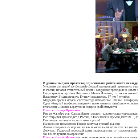
В данном выпуске прожекторперисхилтона ребята осветили след
Утешение для нашей футбольной сборной проигравшей германии со счет
В России начался отопительный сезон и совещание проходило в новом 
Популярный актер Иван Николаев и Милла Йовович, что их связывает? 
Владимиру Владимировичу Путину исполнилось 57 лет 7 октября
Медведев вручил медаль учителю года математичке Наталье Никифоров
Один чёкнутый профессор выдвинул идею заменить пятибальную систем
Итальянец Сильвио Берлускони потерял свой иммунитет
В гостях Леонид Ярмольник
Рио-де-Жанейро стал Олимпийском городом - какими станут соревнован
Все открытия происходят в России, а Нобелевские премии дают им.. (П
Гаишников заставили вылезти из-за кустов!
На одном из полуострове Греции зазвучал русский шансон
Автоваз потратил 25 млр так же как и масло вытекает из этих же машин
Депутаты Уральской городской думы застраховались от изнасилований
так как получили обморожение
В гостях Сергей Мазаев
исполняет новую песню про российско-германс