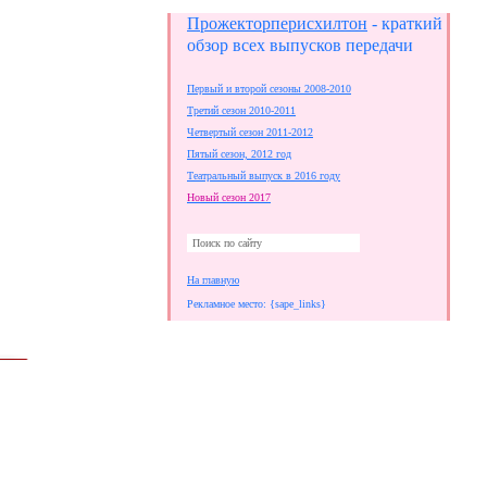
Прожекторперисхилтон
- краткий
обзор всех выпусков передачи
Первый и второй сезоны 2008-2010
Третий сезон 2010-2011
Четвертый сезон 2011-2012
Пятый сезон, 2012 год
Театральный выпуск в 2016 году
Новый сезон 2017
На главную
Рекламное место: {sape_links}