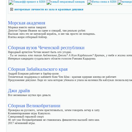
интересные личности из зала и красивые девушки
Морская академия
Моряки вместо матов танцуют.
Депутат Герман Иванов на сцене и спящий, там реально рубит.
Высшая лига это не натовский корабль, в нее так просто не попадешь.
Взятка жюри отборный бойлер.
Сборная вузов Чеченской республики
Народный артистом Чечни может быть кто угодно.
- Ты не знаешь кто такая Анджелина Джоли? А Ким Кардашьян? Братан, у тебя в жизни хоть
Интервью кандидата суздальского области голосом Рамзана Кадырова.
Сборная Забайкальского края
Андрей Бояркин работает в барбер-шопе.
Техническая поддержка в кабинете Ким Чен Ына - красная ядерная кнопка не работает.
Предложение девушке Лиде из зала которая убежала и упала на коленки.На каблуках поскользнула
Джи драйв
Все несмешные шутки про деньги.
Сборная Великобритании
Проверка на русского, зачем пристегиваться, зачем говорить вечер в хату.
Комментирование игры Кануполо.
Синхронный гирьевой спорт.
40 лет уже Великобритания не становилась финалистом высшей лиги квн.
2017 мгновений игры.