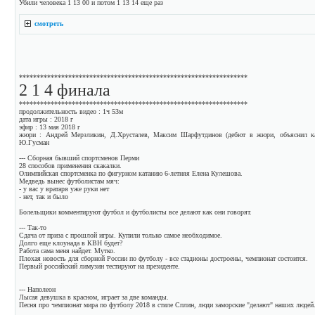
Убили человека 1 13 00 и потом 1 13 14 еще раз
смотреть
*****************************************************************
2 1 4 финала
*****************************************************************
продолжительность видео : 1ч 53м
дата игры : 2018 г
эфир : 13 мая 2018 г
жюри : Андрей Мерзликин, Д.Хрусталев, Максим Шарфутдинов (дебют в жюри, объяснил к
Ю.Гусман
--- Сборная бывший спортсменов Перми
28 способов применения скакалки.
Олимпийская спортсменка по фигурном катанию 6-летняя Елена Кулешова.
Медведь вынес футболистам мяч:
- у вас у вратаря уже руки нет
- нет, так и было
Болельщики комментируют футбол и футболисты все делают как они говорят.
--- Так-то
Сдача от приза с прошлой игры. Купили только самое необходимое.
Долго еще клоунада в КВН будет?
Работа сама меня найдет. Мутко.
Плохая новость для сборной России по футболу - все стадионы достроены, чемпионат состоится.
Первый российский лимузин тестируют на президенте.
--- Наполеон
Лысая девушка в красном, играет за две команды.
Песня про чемпионат мира по футболу 2018 в стиле Сплин, люди заморские "делают" наших людей