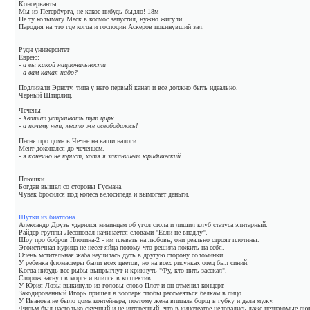
Консерванты
Мы из Петербурга, не какое-нибудь быдло! 18м
Не ту колымагу Маск в космос запустил, нужно жигули.
Пародия на что где когда и господин Аскеров покинувший зал.
Рудн университет
Еврею:
- а вы какой национальности
- а вам какая надо?
Подлизали Эрнсту, типа у него первый канал и все должно быть идеально.
Черный Штирлиц.
Чечены
- Хватит устраивать тут цирк
- а почему нет, место же освободилось!
Песня про дома в Чечне на ваши налоги.
Мент докопался до чеченцем.
- я конечно не юрист, хотя я заканчивал юридический..
Плюшки
Богдан вышел со стороны Гусмана.
Чувак бросился под колеса велосипеда и вымогает деньги.
Шутки из биатлона
Александр Друзь ударился мизинцем об угол стола и лишил клуб статуса элитарный.
Райдер группы Лесоповал начинается словами "Если не впадлу".
Шоу про бобров Плотина-2 - им плевать на любовь, они реально строят плотины.
Эгоистичная курица не несет яйца потому что решила пожить на себя.
Очень мстительная жаба научилась дуть в другую сторону соломинки.
У ребенка фломастеры были всех цветов, но на всех рисунках отец был синий.
Когда нибудь все рыбы выпрыгнут и крикнуть "Фу, кто нить засекал".
Сторож заснул в морге и влился в коллектив.
У Юрия Лозы выкинуло из головы слово Плот и он отменил концерт.
Закодированный Игорь пришел в зоопарк чтобы рассмеяться белкам в лицо.
У Иванова не было дома контейнера, поэтому жена впитала борщ в губку и дала мужу.
Фильм был настолько скучный и не интересный, что в кинотеатре целовались даже незнакомые люд