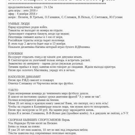
*****************************************************************
продолжительность видео : 2ч 12м
дата игры : лето 2018 г
эфир : 4 ноября 2018 г
жюри : Пелагея, В.Третьяк, О.Газманов, С.Слепаков, В.Пельш, С.Светлаков, Ю.Гусман
УМНЫЕ ЛЮДИ
Парад курортных родов войск.
Танкисты не выходят из номера на отдыхе.
Артиллерист старается бахнуть везде где можно.
Пехотинцы снимают жилье в 5 км от моря.
Российские туристы всегда тырят полотенце.
В этом году 2 августа будет еще и 13 ноября.
Показали десантника Нагиева который играл бухого ВДВшника.
ПЛЮШКИ
На курорт отдыхать езжу,а не хахаля для девушки искать.
В Светлогорске из увлечений только янтарь и встречать рассвет.
Знакомство по интернету - парень русал (мужская русалка).
Титаник прибыл в порт, капитан всем говорит до свидания. Ждали выхода оркестра.
Песня про золотого Маслякова, украду его я ночью.
НАПОЛЕОН ДИНАМИТ
Песня про РЖД самолет и плацкарт.
Ответка Слепакову от Черчесова песня про футбол.
ТАКТО
Одна неуверенная команда до чемпионата мира футболу дошла.
В школе он постоянно срывал уроки анатомии фразой "А у меня не так".
Поляки возмущаются ценами на бензин.
Меня 20 лет назад в красную книгу занесли! Ваня, это паспорт, он у всех есть!
Чтобы на стадион в Калининграде пошли люди, там нужно кого-то похоронить.
Песня про экскурсии за 50 руб. На заднем ряду зарождается жизнь.
Буква Я в песнях Газманова, Я-Я-Ясные дни (троейное комбо). А я девушек не люблю, а У-У.
СБОРНАЯ БЫВШИХ СПОРТСМЕНОВ Пермь
Усы Надежды Путин носит на Пескове.
Битва за лежак на пляже.
Я уже 20 лет пою шансон, 10 лет из них под открытым небом.
Тексты шансона под современные попсовые мелодии.