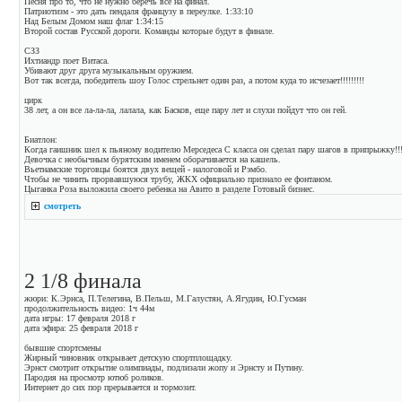
Песня про то, что не нужно беречь все на финал.
Патриотизм - это дать пендаля французу в переулке. 1:33:10
Над Белым Домом наш флаг 1:34:15
Второй состав Русской дороги. Команды которые будут в финале.
СЗЗ
Ихтиандр поет Витаса.
Убивают друг друга музыкальным оружием.
Вот так всегда, победитель шоу Голос стрельнет один раз, а потом куда то исчезает!!!!!!!!!
цирк
38 лет, а он все ла-ла-ла, лалала, как Басков, еще пару лет и слухи пойдут что он гей.
Биатлон:
Когда гаишник шел к пьяному водителю Мерседеса С класса он сделал пару шагов в припрыжку!!!
Девочка с необычным бурятским именем оборачивается на кашель.
Вьетнамские торговцы боятся двух вещей - налоговой и Рэмбо.
Чтобы не чинить прорвавшуюся трубу, ЖКХ официально признало ее фонтаном.
Цыганка Роза выложила своего ребенка на Авито в разделе Готовый бизнес.
смотреть
2 1/8 финала
жюри: К.Эрнса, П.Телегина, В.Пельш, М.Галустян, А.Ягудин, Ю.Гусман
продолжительность видео: 1ч 44м
дата игры: 17 февраля 2018 г
дата эфира: 25 февраля 2018 г
бывшие спортсмены
Жирный чиновник открывает детскую спортплощадку.
Эрнст смотрит открытие олимпиады, подлизали жопу и Эрнсту и Путину.
Пародия на просмотр ютюб роликов.
Интернет до сих пор прерывается и тормозит.