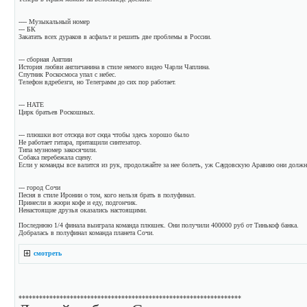
---- Музыкальный номер
--- БК
Закатать всех дураков в асфальт и решить две проблемы в России.
--- сборная Англии
История любви англичанина в стиле немого видео Чарли Чаплина.
Спутник Роскосмоса упал с небес.
Телефон вдребезги, но Телеграмм до сих пор работает.
--- НАТЕ
Цирк братьев Роскошных.
--- плюшки вот отсюда вот сюда чтобы здесь хорошо было
Не работает гитара, притащили синтезатор.
Типа музномер закосячили.
Собака перебежала сцену.
Если у команды все валится из рук, продолжайте за нее болеть, уж Саудовскую Аравию они долж
--- город Сочи
Песня в стиле Иронии о том, кого нельзя брать в полуфинал.
Принесли в жюри кофе и еду, подгончик.
Ненастоящие друзья оказались настоящими.
Последнюю 1/4 финала выиграла команда плюшек. Они получили 400000 руб от Тинькоф банка.
Добралась в полуфинал команда планета Сочи.
смотреть
*****************************************************************