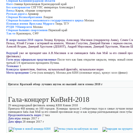
Сборная Калининградской области
Нате
станица Брюховецкая Краснодарский край
Без консервантов
СПГУПС императора Александра I
Вятка
Киров, сборная супергероев
Русская дорога
Армавир
Сборная Великобритании
Лондон
Сборная большого московского государственного цирка
Москва
Плюшки имени Ярослава Мудрого
Тверь ТГУ
РУДН УНиверсити
Москва
Сборная бывших спортсменов
Пермский край
Так-то
Красноярск, СФУ
В жюри вышки 2018 сидели
Леонид Куприда, Александр Масляков (гендиректор Амик), Семен Сле
Пельш, Юлий Гусман с истерикой на компоте, Михаил Галустян, Дмитрий Нагиев с первым сексом,
Алексей Ягудин, Дмитрий Хрусталев (ДЕБЮТ), Андрей Мерзликин, Дмитрий Хрусталев, Максим 
Ведущий
уже не президент квн А.В.Масляков и не смеющаяся баба Аня Мэй за его спиной про
(фестиваль)
Гости игры официально представленные
После того как банк открытие закрыли, теперь новый спонс
третьей 1/8 пригласили президента Путина.
Телеканал
1
Конкурсы
приветствие, биатлон, музыкальный фристайл, музыкальное видео
Места проведения
Сочи (гала концерт), Москва дом КВН (основные игры), крокус холл (финал)
Цитата: Краткий обзор лучших шуток из высшей лиги сезона 2018 г
Гала-концерт КиВиН-2018
29 международный фестиваль команд КВН Кивин 2018
Приехала 468 команд из 160 городов. Команды прошли 2 отборочных тура и самые лучшие попали
смеющаяся баба Аня Мэй за его спиной пролившая воду и как курица разглядывающая свои губы
Продолжительность видео
2 часа
Дата игры
январь 2017 г
Дата эфира
28 января 2017 г