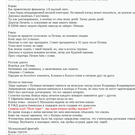
Борцы
Вас приветствуют финалисты 1/8 высшей лиги..
Саша борец нетрадиционной весовой категории. На первый взгляд может показаться, но реально зд
Девушка ошиблась Галустяном.
Ты как разговариваешь, я вообще то отец твоих детей. Твоих двоих детей.
Дорогая Пелагея, к сожалению не знаю вашего имени.
В КВНе никто медали обратно никогда не заберет. Обещаю.
Раисы
Егорке не придется голосовать за Путина, но поживем увидим.
Кому надо тот услышал.
Мальчик и стих про президента. Станет президентом в 35 сразу после Путина.
Телка моет голову на сцене.
Как можно ходить с такой башкой, во, еще и волосы грязные.
Девушка в красном кожаном костюме, песня для Красной машины.
Пресс секретарь Песков баба с усами.
Русская дорога
Воробья для Путина.
Начинаешь как свинишка, а заканчиваешь как свинота.
Общение с Семёном.
Пародия на беззубого хоккеиста, Клюшка и Калуга стоим и смотрим друг на друга.
Шутки из биатлона
Люди сидящие с Путиным начинают смеяться на несколько секунд позже Владимира Владимирович
Американские хакеры решили вмешаться в выборы в России, но пока тупо не могут зарегистрирова
Матч был настолько договорным, что его заверил нотариус.
Солистки группы Виагра перед началом каждого концерта знакомятся друг с другом.
У Ефремова никогда не было дублера когда он пил.
Кишка тонка - сказала Е.Малышева надевая на себя костюм кишки.
В РЖД додела боковушке в плацкарте после создания его дьяволом.
Свингер клуб "Поле чудес" - мы ждем вторую тройку игроков!!!!!
Во время пожара в интим магазине без мата невозможно объяснить что спасать.
Баню так сильно накопили, что у Валеры потекли пломбы.
Фломастеры школьников были так хорошо заправлены спиртом, что учительница рисования станови
Леониду Якубовичу в кошмарах снится, как тройка огурцов дарит ему людей.
Музыкальный фристайл
Борцы сургута