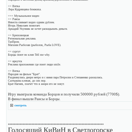
== Вятка
Лера Кудрявцева бомжиха.
=== Музыкальное видео
== Раисы
Невеста снимает видео одним дублем.
Игорь Николаев помогает.
Аркадий Укупник не хочет раскидывать деньги.
== Брюховецкая
Региональная реклама.
ТазПром.
Магазин Рыболав (рыболов, Рыба LOVE).
== сургут
Борцы поют по клип Tell me why.
== иркутск
Реклама приложения где поют люди smile.
== Вятка
Пародия на фильм "Брат".
Раздвинулись двери метро и с ними пара Петросян и Степаненко разошлись.
Салтыкова клевая, до сих пор.
Брат Нагиев, плачет что в жюри его не зовут.
Игру выиграла команда Борцов и получили 500000 рублей (7700$).
В финал вышли Раисы и Борцы.
смотреть
*****************************************************************
Голосящий КиВиН в Светлогорске