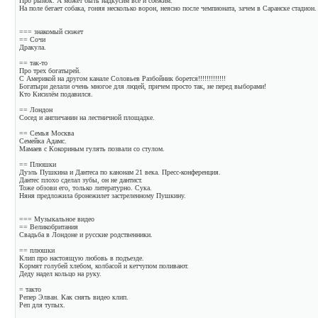
Про рынок: А может быть надкусим все и сбежим.
На поле бегает собака, гоняя несколько ворон, неясно после чемпионата, зачем в Саранске стадион.
=== знакомый сюжет
== Сочи
Дракула.
== так-то
Про трех богатырей.
С Америкой на другом канале Соловьев Разбойник борется!!!!!!!!!!!!!
Богатыри делали очень многое для людей, причем просто так, не перед выборами!
Кто Кисилём подавился.
== Лондон
Сосед и англичанин на лестничной площадке.
== Семья Москва
Семейка Адамс.
Мамаев с Кокориным гулять позвали со стулом.
== Плюшки
Дуэль Пушкина и Дантеса по канонам 21 века. Пресс-конференция.
Дантес плохо сделал зубы, он не дантист.
Тоже обзови его, только литературно. Сука.
Няня предложила бронежилет застреленному Пушкину.
=== Музыкальное видео
== Великобритания
Свадьба в Лондоне и русские родственники.
== плюшки
Клип про настоящую любовь в подъезде.
Кормят голубей хлебом, колбасой и кетчупом поливают.
Деду надел кольцо на руку.
= такто
Репер Элван. Как снять видео клип.
Реп для тупых.