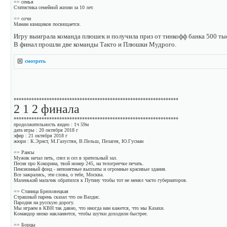
== семья
Статистика семейной жизни за 10 лет.
== сочи
Мамам квнщиков посвящается.
Игру выиграла команда плюшек и получила приз от тинкофф банка 500 ты
В финал прошли две команды Такто и Плюшки Мудрого.
смотреть
*****************************************************************
2 1 2 финала
*****************************************************************
продолжительность видео : 1ч 59м
дата игры : 20 октября 2018 г
эфир : 21 октября 2018 г
жюри : К.Эрнст, М.Галустян, В.Пельш, Пелагея, Ю.Гусман
== Раисы
Мужик начал петь, спел и сел в зрительный зал.
Песня про Кокорина, твой номер 245, на телогреечке печать.
Пенсионный фонд - непонятные выплаты и огромные красивые здания.
Все зажрались, эти слова, о тебе, Москва.
Маленький мальчик обратился к Путину чтобы тот не менял часто губернаторов.
== Станица Брюховецкая
Страшный парень сказал что он Валдис.
Пародия на русскую дорогу.
Мы играем в КВН так давно, что иногда нам кажется, что мы Казахи.
Командор низко накланяется, чтобы шутки доходили быстрее.
== Борцы