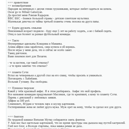
=== приветствие
== великобритания
Пародия на интервью с двумя геями грушниками, которые любят садиться на шпиль.
Oscar go to Mihail Galustyan.
Да простит меня Рамзан Кадыров.
BBC ББС - боимся большой страны - детские советские мультики.
Маленькая девочка из тайны третьей планеты очень похожа на друга папы.
== Будем дружить семьями
Пенсионный возраст подняли - буду еще 5 лет на работу ходить, а не с бабкой сидеть.
Отец и сын болеют за разные футбольный команды.
== Такто
Неуверенные адвокаты Кокорина и Мамаева.
Алина айфон сама заработала, сама купила и ей веришь.
После игры у меня дела, это я сейчас не особо занят.
Танец девчонок.
Ваня покемон поет для Пелагеи.
- че за костюм, где такой откопал?
- а че прям заметно что откопал?
== планета Сочи
Встал на четвереньки а другой стал на его спину, чтобы просить и унижаться.
Поговорить с Хабибами.
Вольная Гусману. Вы свободны.
== Плюшки тверские
Какой у тебя красивый анфас. Я в этом разбираюсь. Анфас это мой профиль.
Все названия командам придумывает Масляков, где то креативит, а кому то планету Сочи.
Парень с девушкой у любовных замков.
Айфон за 500 руб.
Семенович, Ягудин и человек паук и шулер картежник.
Гостеприимная жена не любит друга мужа. Муж орет на жену, чтобы та сделал все для друга.
=== биатлон
По трудовой книжке Виталия Мутко собираются снять фэнтези.
У Ани нос был настолько картошкой, что во время простуды она дышала над пустой кастрюлей.
Глеб вел блог, а Володя стартапы, пока мамка ремня не дала..