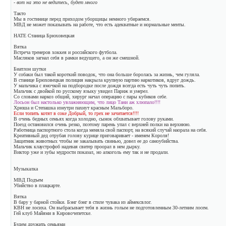
- вот на это не ведитесь, будет много
Такто
Мы в гостинице перед приходом уборщицы немного убираемся.
МВД не может показывать на работе, что есть адекватные и нормальные менты.
НАТЕ Станица Брюховецкая
Вятка
Встреча тренеров хоккея и российского футбола.
Масляков загнал себя в рамки ведущего, а он же смешной.
Биатлон шутки
У собаки был такой короткий поводок, что она больше боролась за жизнь, чем гуляла.
В станице Брюховецкая полиция накрыла крупную партию наркотиков, вдруг дождь.
У мальчика с ямочкой на подбородке после дождя всегда есть чуть чуть попить.
Мальчик с двойкой по русскому языку увидел Париж и
умерел
.
Со словами наркоз общий, хирург начал операцию с пары кубиков себе.
Лосьон был настолько увлажняющим, что лицо Тани аж хлюпало!!!!
Хрюша и Степашка изнутри пахнут красным Мальборо.
Если топить котят в соке Добрый, то грех не зачитается!!!!
В очень бедных семьях когда холодно, сынок обхватывает голову руками.
Поезд остановился очень резко, поэтому парень упал с верхней полки на верхнюю.
Работница паспортного стола когда меняла свой паспорт, на всякий случай наорала на себя.
Креативный дед отрубая голову курице приговаривает - именем Короля!
Защитник животных чтобы не закалывать свинью, довел ее до самоубийства.
Мальчик клаустрофоб надевая свитер проорал в нем дырку.
Виктор уже и зубы мудрости показал, но алкоголь ему так и не продали.
Музыкалка
МВД Подъем
Убийство в плацкарте.
Вятка
В бару у барной стойки. Бэнг бэнг в стиле чувака из аймексвлог.
КВН не лосиха. Он выбрасывает тебя в жизнь голым не подготовленным 30-летним лосем.
Гей клуб Майями в Кировочепетске.
Будем дружить семьями