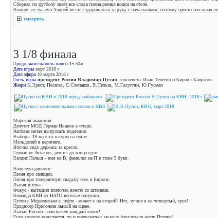
Сборная по футболу знает все слова гимна рюмка водки на столе.
Выходя из туалета Андрей не стал здороваться за руку с начальником, поэтому просто похлопал ег
смотреть
3 1/8 финала
Продолжительность видео
1ч 50м
Дата игры
март 2018 г
Дата эфира
10 марта 2018 г
Гость игры
президент России Владимир Путин
, хоккеисты Иван Телегин и Кирилл Капризов
Жюри
К.Эрнст, Пелагея, С.Слепаков, В.Пельш, М.Галустян, Ю.Гусман
Морская академия
Депутат МОД Герман Иванов в очках.
Автоваз начал выпускать подлодки.
Выборы 18 марта в шторм на судне.
Мельдоний в кёрлинге.
Ябочка сидя держась за кресло.
Герман не Зюганов, решил до конца идти.
Валдис Пельш - имя на В, фамилия на П и тоже 5 букв.
Наполеон-динамит
Песня про санкции.
Песня про толерантную свадьбу геев в Европе.
Лысая шутка.
Фокус - вытащил платочек вместе со штанами.
Команда КВН от НАТО веселые натушки.
Путин с Медведевым в лифте - может я на второй? Нет, лучше я на четвертый, срок!
Продюсер Пригожин лысый на сцене.
Лысые России - нам важен каждый волос!
Если хорошо получается, то и прерываться не надо (подлизали жопу Путину).