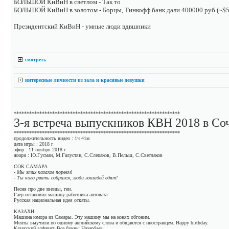
БОЛЬШОЙ КиВиН в светлом - Так то
БОЛЬШОЙ КиВиН в золотом - Борцы, Тинкофф банк дали 400000 руб (~$
Президентский КиВиН - умные люди вдвшники
смотреть
интересные личности из зала и красивые девушки
*****************************************************************
3-я встреча выпускников КВН 2018 в Со
*****************************************************************
продолжительность видео : 1ч 41м
дата игры : 2018 г
эфир : 11 ноября 2018 г
жюри : Ю.Гусман, М.Галустян, С.Слепаков, В.Пельш, С.Светлаков
СОК САМАРА
- Мы этих казахов порвем!
- Ты кого рвать собрался, люди лошадей едят!
Песня про две звезды, геи.
Гаер остановил машину работника автоваза.
Русская национальная идея откаты.
КАЗАХИ
Машина юмора из Самары. Эту машину мы на конях обгоним.
Менты выучили по одному английскому слова и общаются с иностранцем. Happy birthday.
Казахский алфавит. Все буквы Назарбаев.