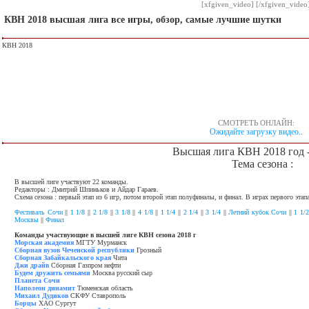
[xfgiven_video] [/xfgiven_video
КВН 2018 высшая лига все игры, обзор, самые лучшие шутки
КВН 2018
СМОТРЕТЬ ОНЛАЙН:
Ожидайте загрузку видео..
Высшая лига КВН 2018 год -
Тема сезона :
В высшей лиге участвуют 22 команды.
Редакторы : Дмитрий Шпиньков и Айдар Гараев.
Схема сезона : первый этап из 6 игр, потом второй этап полуфиналы, и финал. В играх первого эта
Фестиваль Сочи
||
1 1/8
||
2 1/8
||
3 1/8
||
4 1/8
||
1 1/4
||
2 1/4
||
3 1/4
||
Летний кубок Сочи
||
1 1/
Москвы
||
Финал
Команды участвующие в высшей лиге КВН сезона 2018 г
Морская академия
МГТУ Мурманск
Сборная вузов Чеченской республики
Грозный
Сборная Забайкальского края
Чита
Джи драйв
Сборная Газпром нефти
Будем дружить семьями
Москва русский сыр
Планета Сочи
Наполеон динамит
Тюменская область
Михаил Дудиков
СКФУ Ставрополь
Борцы
ХАО Сургут