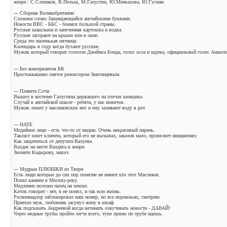
жюри : С.Слепаков, В.Пельш, М.Галустян, Ю.Меньшова, Ю.Гусман
--- Сборная Великобритании
Сложное слово Защищающийся английскими буквами.
Новости BBC - ББС - боимся большой страны.
Русские шашлыки и запеченная картошка и водка.
Русские загорают на крыше или в окне.
Среда это маленькая пятница.
Календарь в году когда бухают русские.
Мужик который говорит голосом Джеймса Бонда, голос осла и шрека, официальный голос Анжел
--- Без консервантов БК
Простоквашино снятое режиссером Звягинцевым.
--- Планета Сочи
Вышел в костюме Галустяна держащего на плечах квнщика.
Случай в английской школе - ребята, у нас новичок.
Мужик лежит у масляковских ног и ему заливают воду в рот.
--- НАТЕ
Медийное лицо - есть что-то от мидии. Очень некрасивый парень.
Таксист зовет клиента, который его не вызывал, заказов мало, проявляет инициативу.
Как защититься от депутата Валуева.
Валдис на месте Валдиса в жюри.
Звоните Кадырову, махач.
--- Мудрые ПЛЮШКИ из Твери
Есть люди которые до сих пор понятие не имеют кто этот Масляков.
Попал камнем в Москву-реку.
Медленно положи палец на землю.
Качок говорит - нет, я не понял, и так всю жизнь.
Роскомнадзор заблокировал наш номер, но все нормально, смотрим.
Приехал муж, любовник засунул жену в шкаф.
Как подсказать Андреевой когда начинать озвучивать новости - ДАВАЙ!
Через медные трубы пройти легче всего, тупо прямо по трубе идешь.