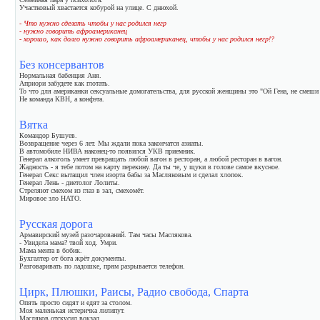
Участковый хвастается кобурой на улице. С днюхой.
- Что нужно сделать чтобы у нас родился негр
- нужно говорить афроамериканец
- хорошо, как долго нужно говорить афроамериканец, чтобы у нас родился негр!?
Без консервантов
Нормальная бабенция Аня.
Априори забудете как глотать.
То что для американки сексуальные домогательства, для русской женщины это "Ой Гена, не смеши
Не команда КВН, а конфэта.
Вятка
Командор Бушуев.
Возвращение через 6 лет. Мы ждали пока закончатся азиаты.
В автомобиле НИВА наконец-то появился УКВ приемник.
Генерал алкоголь умеет превращать любой вагон в ресторан, а любой ресторан в вагон.
Жадность - я тебе потом на карту перекину. Да ты че, у щуки в голове самое вкусное.
Генерал Секс вытащил член изорта бабы за Масляковым и сделал хлопок.
Генерал Лень - диетолог Лолиты.
Стреляют смехом из глаз в зал, смехомёт.
Мировое зло НАТО.
Русская дорога
Армавирский музей разочарований. Там часы Маслякова.
- Увидела мама? твой ход. Умри.
Мама мента в бобик.
Бухгалтер от бога жрёт документы.
Разговаривать по ладошке, прям разрывается телефон.
Цирк, Плюшки, Раисы, Радио свобода, Спарта
Опять просто сидят и едят за столом.
Моя маленькая истеричка лилипут.
Масляков отскусил вокзал.