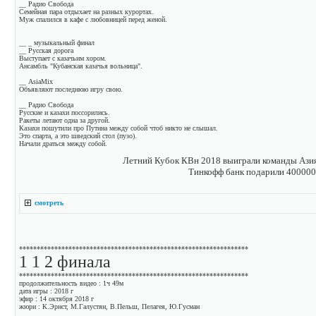
__ Радио Свобода
Семейная пара отдыхает на разных курортах.
Муж спалился в кафе с любовницей перед женой.
__ _ музыкальный финал
__ Русская дорога
Выступает с казачьим хором.
Ансамбль "Кубанская казачья вольница".
__ AsiaMix
Объявляют последнюю игру свою.
__ Радио Свобода
Русские и казахи поссорились.
Ракеты летают одна за другой.
Казахи пошутили про Путина между собой чтоб никто не слышал.
Это спарта, а это шведский стол (пузо).
Начали драться между собой.
Летний Кубок КВн 2018 выиграли команды Азия
Тинкофф банк подарили 400000
смотреть
*****************************************************************
1 1 2 финала
*****************************************************************
продолжительность видео : 1ч 49м
дата игры : 2018 г
эфир : 14 октября 2018 г
жюри : К.Эрнст, М.Галустян, В.Пельш, Пелагея, Ю.Гусман