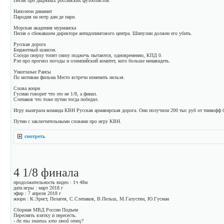
Песня про дырявых российских футболистов.
Наполеон динамит
Пародия на нотр дам де пари.
Морская академия мурманска
Песня о сбежавшем директоре антидопингового центра. Шипулин должен его убить.
Русская дорога
Бюджетный шансон.
Соседи сверху топят снизу поджечь пытаются, одновременно, КПД 0.
Рэп про прогноз погоды и олимпийский комитет, кого больше ненавидеть.
Узкоглазые Раисы
По мотивам фильма Место встречи изменить нельзя.
Слова жюри
Гусман говорит что это не 1/8, а финал.
Слепаков что тоже путин тогда победил.
Игру выиграла команда КВН Русская армавирская дорога. Они получили 200 тыс руб от тинкофф 
Путин с заключительными словами про игру КВН.
смотреть
4 1/8 финала
продолжительность видео : 1ч 48м
дата игры : март 2018 г
эфир : 7 апреля 2018 г
жюри : К.Эрнст, Пелагея, С.Слепаков, В.Пельш, М.Галустян, Ю.Гусман
Сборная МВД России Подъем
Переснять взятку и пересесть.
- да ты знаешь кто мной отец?