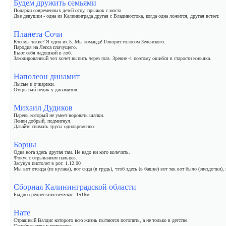
Будем дружить семьями
Подарки современных детей отцу, прыжок с моста.
Две девушки - одна из Калининграда другая с Владивостока, когда одна ложится, другая встает.
Планета Сочи
Кто мы такие? Я один их 5. Мы команда! Говорит голосом Зеленского.
Пародия на Лепса плачущего.
Бьют себя ладошкой в лоб.
Закодированный чел хочет выпить через глаз. Зрение -1 поэтому ошибся в старости коньяка.
Наполеон динамит
Лысые и очкарики.
Открытый педик у динамитов.
Михаил Дудиков
Парень который не умеет воровать шапки.
Ленин добрый, подмигнул.
Давайте снимать трусы одновременно.
Борцы
Одна нога здесь другая там. Не надо ни кого колечить.
Фокус с отрыванием пальцев.
Засунул пистолет в рот. 1.12.00
Мы вот отсюда (из кулака), вот сюда (в грудь), чтоб здесь (в башке) вот так вот было (звездочки)
Сборная Калининградской области
Быдло среднестатистическое. 1ч16м
Нате
Страшный Валдис которого всю жизнь пытаются потопить, а не только в детстве.
Семейная пара у психолога.