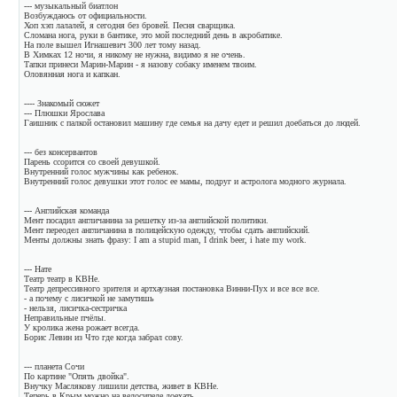
--- музыкальный биатлон
Возбуждаюсь от официальности.
Хоп хэп лалалей, я сегодня без бровей. Песня сварщика.
Сломана нога, руки в бантике, это мой последний день в акробатике.
На поле вышел Игнашевич 300 лет тому назад.
В Химках 12 ночи, я никому не нужна, видимо я не очень.
Тапки принеси Марин-Марин - я назову собаку именем твоим.
Оловянная нога и капкан.
---- Знакомый сюжет
--- Плюшки Ярослава
Гаишник с палкой остановил машину где семья на дачу едет и решил доебаться до людей.
--- без консервантов
Парень ссорится со своей девушкой.
Внутренний голос мужчины как ребенок.
Внутренний голос девушки этот голос ее мамы, подруг и астролога модного журнала.
--- Английская команда
Мент посадил англичанина за решетку из-за английской политики.
Мент переодел англичанина в полицейскую одежду, чтобы сдать английский.
Менты должны знать фразу: I am a stupid man, I drink beer, i hate my work.
--- Нате
Театр театр в КВНе.
Театр депрессивного зрителя и артхаузная постановка Винни-Пух и все все все.
- а почему с лисичкой не замутишь
- нельзя, лисичка-сестричка
Неправильные пчёлы.
У кролика жена рожает всегда.
Борис Левин из Что где когда забрал сову.
--- планета Сочи
По картине "Опять двойка".
Внучку Маслякову лишили детства, живет в КВНе.
Теперь в Крым можно на велосипеде доехать.