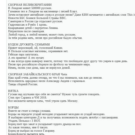
СБОРНАЯ ВЕЛИКОБРИТАНИИ
В Лондоне живет 500000 русских.
Газманов пел в Лондоне на масленнице с песней Есаул.
Зачем вставляют английские слова в русские песни? Даже КВН начинается с английских слов This is
Новости ББС Боимся Большой Страны BBC.
Санатории в России где отдыхают русские.
Гидромассаж и Рэмбо 1 кровь.
Кварцевание детей с портретом Ленина.
Патриотизм после санатория.
Любой город, в любой момент, может стать русским.
За тебя родина мать, песня про российские быдло обычаи.
БУДЕМ ДРУЖИТЬ СЕМЬЯМИ
Привет моросящий, ой, голосяший Кивин.
В Польше классные магазины, охранников нет.
Гейская пара запуталась.
А это приятно! А это пугает.
А мы всегда едим шаверму вместе, потому что пообещали друг другу что умрем в один день.
Песня про российскую сборную по футболу на чемпионате мира.
Немец, поляк уже дома, наш не вернулся домой.
СБОРНАЯ ЗАБАЙКАЛЬСКОГО КРАЯ Чита
Наш край очень далеко отсюда, но что б вы понимали, как вам до пенсии.
Исполнитель народных песен Александр Авдеев с гармонью.
Танцы сборной России.
ВЯТКА
Гусман над шутками про себя не смеется? Нужно чуть громче говорить.
Стих про Саранск и ЧМ 2018.
Все москвичи натерли хаты, чтоб утром сдать Москву.
БОРЦЫ
Вместе не стоят и гитара сломана.
Борцы на передаче угадай мелодию угадывают мелодию из угадай мелодию.
Я выбираю категорию Д и ты получаешь возможность водить автобус с пассажирами.
Угадать Пельша с 3 ВОТ.
Борец поет про закат и укладывает худого дрыща на пол.
Ах какая техника, мне б такую.
Борец не выбрал на голосе Гагарину.
Борец-Короче пытается петь.