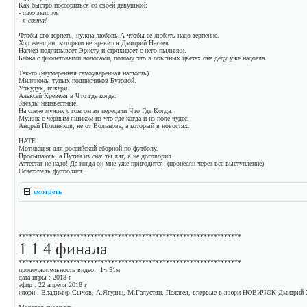
Как быстро поссориться со своей девушкой:
- алло машуль
- я света!
Чтобы его терпеть, нужна любовь.А чтобы ее любить надо терпение.
Хор женщин, которым не нравится Дмитрий Нагиев.
Нагиев подлизывает Эрнсту и стряхивает с него пылинки.
Бабка с фиолетовыми волосами, потому что в обычных цветах она деду уже надоела.
Так-то (неумеренная самоуверенная наглость)
Миллионы тупых подписчиков Бузовой.
Учкудук, ичкери.
Алексей Кревеня в Что где когда.
Звезды неизвестные.
На сцене мужик с гонгом из передачи Что Где Когда.
Мужик с черным ящиком из что где когда и из поле чудес.
Андрей Поздняков, не от Вольнова, а который в новостях.
НАТЕ
Мотивация для российской сборной по футболу.
Просыпаюсь, а Путин из сна: ты ляг, я не договорил.
Аттестат не надо! Да когда он мне уже пригодится! (пронесли через все выступление)
Осветитель футболист.
смотреть
*****************************************************************
1 1 4 финала
*****************************************************************
продолжительность видео : 1ч 51м
дата игры : 2018 г
эфир : 22 апреля 2018 г
жюри : Владимир Сычов, А.Ягудин, М.Галустян, Пелагея, впервые в жюри НОВИЧОК Дмитрий