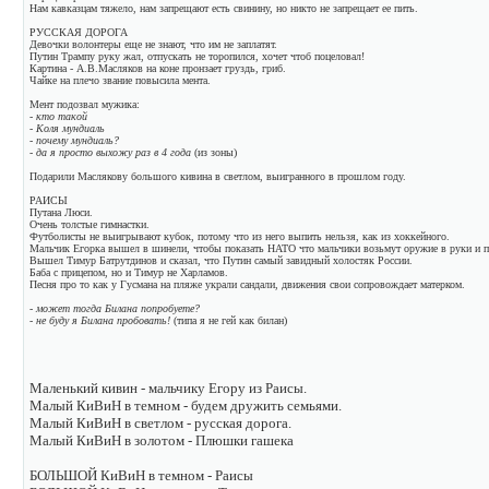
Нам кавказцам тяжело, нам запрещают есть свинину, но никто не запрещает ее пить.
РУССКАЯ ДОРОГА
Девочки волонтеры еще не знают, что им не заплатят.
Путин Трампу руку жал, отпускать не торопился, хочет чтоб поцеловал!
Картина - А.В.Масляков на коне пронзает груздь, гриб.
Чайке на плечо звание повысила мента.
Мент подозвал мужика:
- кто такой
- Коля мундиаль
- почему мундиаль?
- да я просто выхожу раз в 4 года
(из зоны)
Подарили Маслякову большого кивина в светлом, выигранного в прошлом году.
РАИСЫ
Путана Люси.
Очень толстые гимнастки.
Футболисты не выигрывают кубок, потому что из него выпить нельзя, как из хоккейного.
Мальчик Егорка вышел в шинели, чтобы показать НАТО что мальчики возьмут оружие в руки и п
Вышел Тимур Батрутдинов и сказал, что Путин самый завидный холостяк России.
Баба с прицепом, но и Тимур не Харламов.
Песня про то как у Гусмана на пляже украли сандали, движения свои сопровождает матерком.
- может тогда Билана попробуете?
- не буду я Билана пробовать!
(типа я не гей как билан)
Маленький кивин - мальчику Егору из Раисы.
Малый КиВиН в темном - будем дружить семьями.
Малый КиВиН в светлом - русская дорога.
Малый КиВиН в золотом - Плюшки гашека
БОЛЬШОЙ КиВиН в темном - Раисы