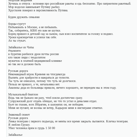
Морская академия
Хочешь в отпуск - вспомни про российские ракеты и едь бесплатно. Про патриотизм ракетный.
Мэр водолаз нанизывает Путину рыбку.
Хрусталев поверил в перспективность Путина.
Будем дружить семьями
борцы-сургут
Побыковать в Москве, а не побывать.
Так, соберитесь, КВН это вам не шутки.
Борец пришел в детский сад за сыном, сын взял воспитателя за голову и поднял.
Уроки красноречия и успехи так себе.
Ах ты стукач.
Забайкалье из Читы
#тымоято
в бурятии разбился дрон почты россии
кто такие люди с теодолитом
мужичок в платной медицинской клинике
но так же и должно быть
Русская дорога
Некомандный игрок Кревеня на чтогдекогда
Выпить для храбрости и нажраться до тупости.
Ты чуть не описался, потому что чуть не долечился.
Пельш не пришел, а че, начальника нет.
Анализы деда из больницы пришли, ничего хорошего, не переедем мы в этом году.
Музыкальный биатлон
Ведь так не бывало ни разу, чтоб взяли достаточно сразу.
Супружеский долг отдать обещал, но что то устал и деньгами отдал.
Бьет по глазам, всех Ибрагим, в шахматах он, не победим.
Меня не пугают, не волны не ветер, Кадыров меня в инстаграме отметил.
Знакомый сюжет
Русская дорога
Ленка телеграм с первого подъезда, ее менты все время закрыть пытаются. Кличка телеграм.
Я люблю Грушу.
Убил человека прям в грудь 1 50 00
Забайкалье