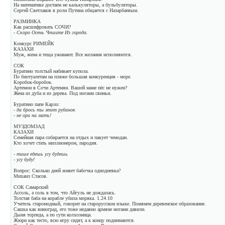
На математике достаем не калькуляторы, а бульбуляторы.
Сергей Светлаков в роли Путина общается с Назарбаевым.
РАЗМИНКА
Как расшифровать СОЧИ?
- Скоро Осень Чешите Из города.
Конкурс РИМЕЙК
КАЗАХИ
Муж, жена и теща ужинают. Все желания исполняются.
СОК
Буратино толстый набивает купола.
По биотуалетам на пляже большая конкуренция - море.
Коробок-боробок.
Артемон в Сочи Артемян. Вашей маме пёс не нужен?
Жена из дуба и из дерева. Под ногами свиньи.
Буратино папе Карло:
- да брось ты этот рубанок
- не ори на мать!
МУЗДОМЗАД
КАЗАХИ
Семейная пара собирается на отдых и пакует чемодан.
Кто хочет стать миллионером, пародия.
- тише едешь угу будешь
- угу буду!
Вопрос: Сколько дней живет бабочка однодневка?
Михаил Стасов.
СОК Самарский
Ассоль, а соль в том, что Айгуль не дождалась.
Толстая баба на корабле убила моряка. 1.24.10
Учитель старомодный, говорит на старорусском языке. Помянем деревенское образование.
Сашка как виноград, его тоже недавно армяне ногами давили.
Дыня торпеда, а по сути колхозница.
Жюри как тесто, всю игру сидят, а к концу поднимаются.