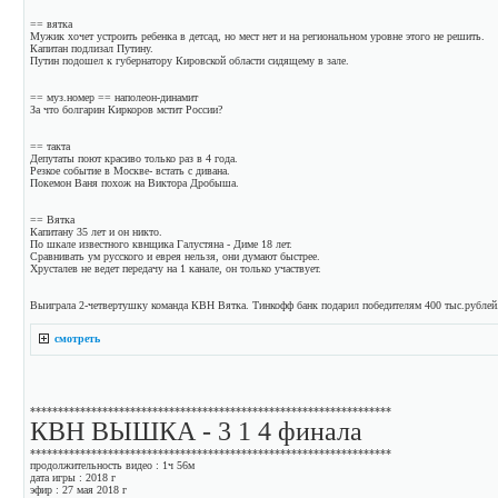
== вятка
Мужик хочет устроить ребенка в детсад, но мест нет и на региональном уровне этого не решить.
Капитан подлизал Путину.
Путин подошел к губернатору Кировской области сидящему в зале.
== муз.номер == наполеон-динамит
За что болгарин Киркоров мстит России?
== такта
Депутаты поют красиво только раз в 4 года.
Резкое событие в Москве- встать с дивана.
Покемон Ваня похож на Виктора Дробыша.
== Вятка
Капитану 35 лет и он никто.
По шкале известного квнщика Галустяна - Диме 18 лет.
Сравнивать ум русского и еврея нельзя, они думают быстрее.
Хрусталев не ведет передачу на 1 канале, он только участвует.
Выиграла 2-четвертушку команда КВН Вятка. Тинкофф банк подарил победителям 400 тыс.рублей
смотреть
*****************************************************************
КВН ВЫШКА - 3 1 4 финала
*****************************************************************
продолжительность видео : 1ч 56м
дата игры : 2018 г
эфир : 27 мая 2018 г