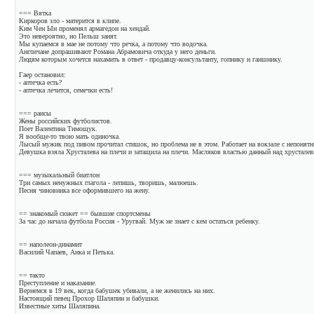
=== Вятка
Киркоров зло - матерится в клипе.
Ким Чен Ын променял армагедон на хендай.
Это невероятно, но Пельш занят.
Мы купаемся в мае не потому что речка, а потому что водочка.
Англичане допрашивают Романа Абрамовича откуда у него деньги.
Людям которым хочется нахамить в ответ - продавцу-консультанту, гопнику и гаишнику.
Гаер остановил:
- аптечка есть?
- аптечка лечится, семечки есть!
=== раисы
Жены российских футболистов.
Поет Валентина Тимощук.
Я вообще-то твою мать одиночка.
Лысый мужик под пивом прочитал стишок, но проблема не в этом. Работает на вокзале с непонят
Девушка взяла Хрусталева на плечи и затащила на плечи. Масляков властью данный над хрустал
=== музыкальный биатлон
Три самых ненужных глагола - лепишь, творишь, малюешь.
Песня чиновника все оформившего на жену.
== знакомый сюжет == бывшие спортсмены
За час до начала футбола Россия - Уругвай. Муж не знает с кем остаться ребенку.
== наполеон-динамит
Василий Чапаев, Анка и Петька.
== такто
Преступление и наказание.
Вернемся в 19 век, когда бабушек убивали, а не женились на них.
Настоящий певец Прохор Шаляпин и бабушки.
Известные хиты Шаляпина.