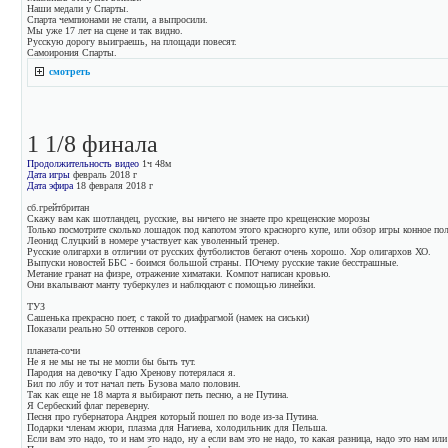
Наши медали у Спарты.
Спарта чемпионами не стали, а выпросили.
Мы уже 17 лет на сцене и так видно.
Русскую дорогу выиграешь, на площади повесят.
Самоирония Спарты.
смотреть
1 1/8 финала
Продолжительность видео
1ч 48м
Дата игры
февраль 2018 г
Дата эфира
18 февраля 2018 г
сб.грейтбритан
Скажу вам как шотландец, русские, вы ничего не знаете про крещенские морозы
Только посмотрите сколько лошадок под капотом этого краснорго купе, или обзор игры конное пол
Леонид Слуцкий в номере участвует как уволенный тренер.
Русские олигархи в отличии от русских футболистов бегают очень хорошо. Хор олигархов ХО.
Выпуски новостей ББС - боимся большой страны. ПОчему русские такие бесстрашные.
Метание гранат на физре, отражение химатаки. Компот написан кровью.
Они вкалывают манту туберкулез и наблюдают с помощью линейки.
ТУЗ
Сашенька прекрасно поет, с такой то диафрагмой (намек на сиськи)
Показали реально 50 оттенков серого.
планета-сочи
Не я не мы не ты не могли бы быть тут.
Пародия на девочку Гадю Хренову потерялася я.
Бил по лбу и тот начал петь Бузова мало половин.
Так как еще не 18 марта я выбирают петь песню, а не Путина.
Я Сербеский флаг переверну.
Песня про губернатора Андрея который пошел по воде из-за Путина.
Подарки членам жюри, плазма для Нагиева, холодильник для Пельша.
Если вам это надо, то и нам это надо, ну а если вам это не надо, то какая разница, надо это нам ил