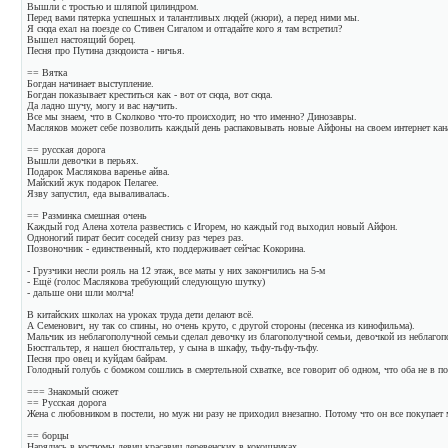
Вышли с тростью и шляпой цилиндром.
Перед вами пятерка успешных и талантливых людей (жюри), а перед ними мы.
Я сюда ехал на поезде со Стивен Сигалом и отгадайте кого я там встретил?
Вышел настоящий борец.
Песня про Путина дзюдоиста - ничья.
== Вятка
Богдан начинает выступление.
Богдан показывает креститься как - вот от сюда, вот сюда.
Да ладно шучу, могу и вас научить.
Все мы знаем, что в Сколково что-то происходит, но что именно? Динозавры.
Масляков может себе позволить каждый день распаковывать новые Айфоны на своем интернет кан
== русская дорога
Вышли девочки в перьях.
Подарок Маслякова варенье айва.
Майский жук подарок Пелагее.
Язву запустил, еда вываливалась.
== Разминка смешная очень
Каждый год Алена хотела развестись с Игорем, но каждый год выходил новый Айфон.
Одноногий пират бесит соседей снизу раз через раз.
Позвоночник - единственный, кто поддерживает сейчас Кокорина.
- Грузчики несли рояль на 12 этаж, все маты у них закончились на 5-м
- Ещё (голос Маслякова требующий следующую шутку)
- дальше они шли молча!
В китайских школах на уроках труда дети делают всё.
А Семенович, ну так со спины, но очень круто, с другой стороны (песенка из кинофильма).
Мальчик из неблагополучной семьи сделал девочку из благополучной семьи, девочкой из неблагоп
Бюстгальтер, я нашел бюстгальтер, у сына в шкафу, тьфу-тьфу-тьфу.
Песня про овец и куйдам байрам.
Голодный голубь с бомжом сошлись в смертельной схватке, все говорит об одном, что оба не в по
=== Знакомый сюжет
== Русская дорога
Жена с любовником в постели, но муж ни разу не приходил внезапно. Потому что он все покупает
== борцы
Нарядись в костюмы девиц красавиц деревенских в кокошниках.