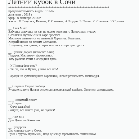
Летний кубок в Сочи
*****************************************************************
продолжительность видео : 1ч 56м
дата игры : 2018 г
эфир : 9 сентября 2018 г
жюри : М.Галустян, Пелагея, С.Слепаков, А.Ягудин, В.Пельш, С.Слепаков, Ю.Гусман
__ Азия Микс
Бабушка старушка ни как не может поделить с Петросяном тушку.
Сочинские путаны еще в кафе просятся.
Масляков знакомится со знакомой Хорватии, Васильич.
Хитрый шаман по песням Слепакова.
Я подожгу, вы дунете, а через пол часа и торт пригодится.
__ Русская дорога (помогает Азии)
Подарок Маслякову афрокосички.
Тату русалка стоит в очереди в храм.
- У Путина брат есть?
- Ты че, это ж Путин, у него все есть!
Пародия на сумасшедшего охранника, любит разгадывать сканворды.
__ Спарта и Радио Свобода
Русские на яхте Натали встретили американский крейсер. Опустили американцев.
__ _ Знакомый сюжет
__ Спарта
- Сочи сдавайся!
- август, все занято уже, не сдается!
__ Asia Mix
Дом Джакома Казановы.
__ Русдорога
Дед снимает хату в Сочи.
Руки к трубам привыкли, надо денежку зарабатывать сантехником.