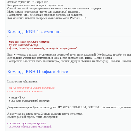
Заочное отделение - "С херна ли".
Белорусский язык это загадка - озеро-возеро.
Самый опытный распространитель косметики легко уворачивается от ударов.
Мама начала подозревать что ее сын лупоглазый наркоман.
На передаче Что Где Когда и странные вопросы от ведущего.
Как менялись новости во время хоккейного матча Россия-США.
Команда КВН 1 космонавт
- так все, либо секс либо команда!
- ну это сложный выбор..
- Димон, да выбирай команду, че нибудь да придумаем!
Если у ученика в школе нет дневника и родителей то он неприкасаемый. Не бумажку и собак же пр
Все больше участников фантазеров в шоу Битва экстрасенсов. Вижу.. Девки у озера...
На передаче Кто хочет стать миллионером, звонок другу и общение на 30 секунд, Николай Николай
Команда КВН Профком Челси
Цыпочка из Абшаровки.
- да на таких как я хотят жениться.
- а на таких как я женятся.
- я вешу 45 кг
- я в 2 раза талантливей
(толстая)
Девушка никогда не будет полководцем: НУ ЧТО СПАТАНЦЫ, ВПЕРЕД.. ой затяни вот тут пожал
А вот у нас во дворе когда 2 стула выносят никто не смеется.
Вышел рыжий парень Женя Электроник.
- жалость мужчину не красит.
- жалость сделала меня мужчиной.