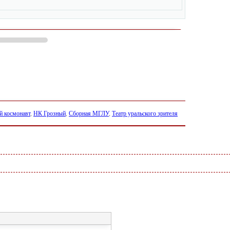
й космонавт
,
НК Грозный
,
Сборная МГЛУ
,
Театр уральского зрителя