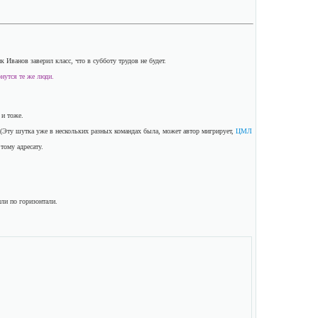
к Иванов заверил класс, что в субботу трудов не будет.
рнутся те же люди.
 и тоже.
 (Эту шутка уже в нескольких разных командах была, может автор мигрирует,
ЦМЛ
тому адресату.
ли по горизонтали.