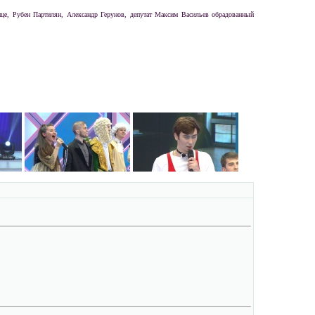
ице, Рубен Партилян, Александр Герунов, депутат Максим Васильев обрадованный