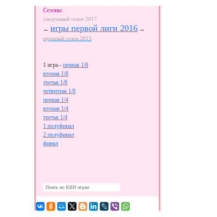
Сезоны:
следующий сезон 2017
игры первой лиги 2016
←
→
прошлый сезон 2015
1 игра -
первая 1/8
вторая 1/8
третья 1/8
четвертая 1/8
первая 1/4
вторая 1/4
третья 1/4
1 полуфинал
2 полуфинал
финал