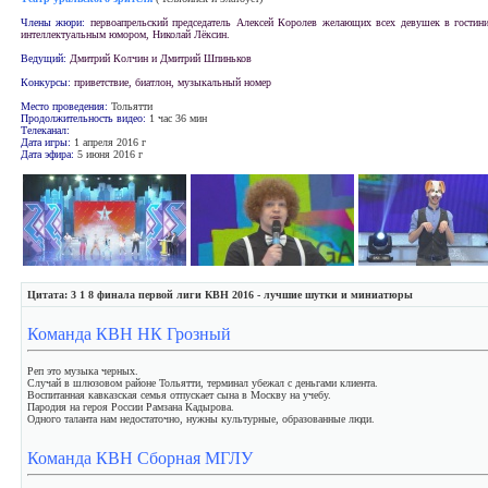
Члены жюри:
первоапрельский председатель Алексей Королев желающих всех девушек в гостин
интеллектуальным юмором, Николай Лёксин.
Ведущий:
Дмитрий Колчин и Дмитрий Шпиньков
Конкурсы:
приветствие, биатлон, музыкальный номер
Место проведения:
Тольятти
Продолжительность видео:
1 час 36 мин
Телеканал:
Дата игры:
1 апреля 2016 г
Дата эфира:
5 июня 2016 г
Цитата: 3 1 8 финала первой лиги КВН 2016 - лучшие шутки и миниатюры
Команда КВН НК Грозный
Реп это музыка черных.
Случай в шлюзовом районе Тольятти, терминал убежал с деньгами клиента.
Воспитанная кавказская семья отпускает сына в Москву на учебу.
Пародия на героя России Рамзана Кадырова.
Одного таланта нам недостаточно, нужны культурные, образованные люди.
Команда КВН Сборная МГЛУ