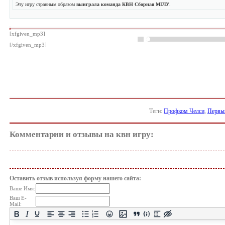
Эту игру странным образом
выиграла команда КВН Сборная МГЛУ
.
[xfgiven_mp3]
[/xfgiven_mp3]
Теги:
Профком Челси
,
Первы
Комментарии и отзывы на квн игру:
Оставить отзыв используя форму нашего сайта:
Ваше Имя:
Ваш E-
Mail: