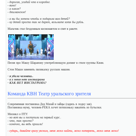
- дорогая, угадай что в коробке.
- вино!
- а какое?
- дешманское!
- а вы бы хотели чтобы я подарила вам детей?
- ну детей просто так не дарят, возьмите хотя бы рубль.
Мальчик стал бездомным космонавтом и спит в ракете.
Песня про Машу Шарапову употребляющую допинг в стиле группы Квин.
Стон Маши заменить пиликалку русских машин.
- я убила человека..
- а у меня нет инстаграма
- КАК НЕТ ИНСТАГРАМА?
Команда КВН Театр уральского зрителя
Современная постановка Дед Мазай и зайцы (садись в лодку зая).
Постановка муму, человек-РЕКА хочет потихоньку накатить из бутылки.
Мюзикл о ПТУ.
- но вот вы и поступили на первый курс..
- что, так просто?
- конечно, вы ведь пришли!
- сударь, давайте сразу уясним, меня легко найти, легко потерять, легко меня легко!