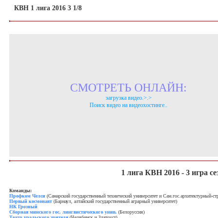
КВН 1 лига 2016 3 1/8
СМОТРЕТЬ ОНЛАЙН:
загрузка видео.>.>
Поиск видео на видеохостинге..
1 лига КВН 2016 - 3 игра се
Команды:
Профком Челси
(Самарский государственный технический университет и Сам.гос.архитектурный-ст
Первый космонавт
(Барнаул, алтайский государственный аграрный университет)
НК Грозный
Сборная минского гос. лингвистического унив.
(Белоруссия)
Театр уральского зрителя
(Челябинск и Златоуст)