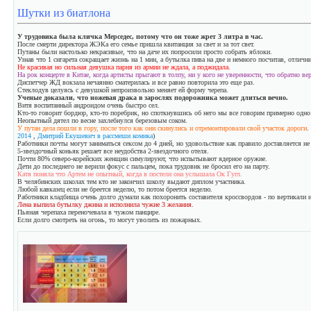
Шутки из биатлона
У трудовика была кличка Мерседес, потому что он тоже жрет 3 литра в час.
После смерти директора ЖЭКа его семье пришла квитанция за свет и за тот свет.
Путаны были настолько некрасивые, что на даче их попросили просто собрать яблоки.
Узнав что 1 сигарета сокращает жизнь на 1 мин, а бутылка пива на две и немного посчитав, отлични
Не красивая но сильная девушка парня из армии не ждала, а поджидала.
На рок концерте в Китае, когда артисты прыгают в толпу, ни у кого не уверенности, что обратно ве
Диспетчер ЖД вокзала нечаянно сматерилась и все равно повторила это еще раз.
Стеклодув целуясь с девушкой непроизвольно меняет ей форму черепа.
Ученые доказали, что ножевая драка в зарослях подорожника может длиться вечно.
Витя воспитанный андроидом очень быстро сел.
Кто-то говорит бордюр, кто-то поребрик, но споткнувшись об него мы все говорим примерно одно
Неопытный дятел по весне захлебнулся березовым соком.
У путан дела пошли в гору, после того как они скинулись и отремонтировали свой участок дороги
.
2014
,
Дмитрий Екушевич в рассмеши комика
)
Работники почты могут заниматься сексом до 4 дней, но удовольствие как правило доставляется не 
5-звездочный коньяк решает все неудобства 2-звездочного отеля.
Почти 80% северо-корейских женщин симулируют, что испытывают ядерное оружие.
Дети до последнего не верили фокус с пальцем, пока трудовик не бросил его на парту.
Катя поняла что Артем не опытный, когда в постели она услышала Ок Гугл.
В челябинских школах тем кто не закончил школу выдают диплом участника.
Любой кавказец если не бреется неделю, то потом бреется неделю.
Работники кладбища очень долго думали как похоронить составителя кроссвордов - по вертикали и
Лена выпила бутылку джина и исполнила чужие 3 желания.
Пьяная черепаха переночевала в чужом панцире.
Если долго смотреть на огонь, то могут уволить из пожарных.