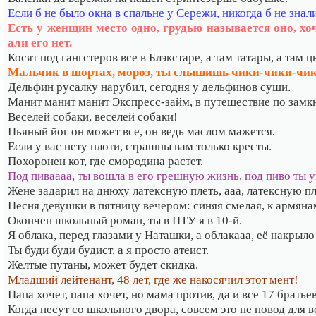
Если б не было окна в спальне у Сережи, никогда б не знал
Есть у женщин место одно, грудью называется оно, хоче
али его нет.
Косят под гангстеров все в Блэкстаре, а там татары, а там ц
Мальчик в шортах, мороз, ты слышишь чики-чики-чики
Дельфин русалку нарубил, сегодня у дельфинов суши.
Манит манит манит Экспресс-займ, в путешествие по замк
Веселей собаки, веселей собаки!
Пьяный йог он может все, он ведь маслом мажется.
Если у вас нету плоти, страшны вам только кресты.
Похоронен кот, где смородина растет.
Под пиваааа, ты вошла в его грешную жизнь, под пиво ты у
Жене задарил на днюху латексную плеть, ааа, латексную пл
Песня девушки в пятницу вечером: синяя смелая, к армянам
Окончен школьный роман, ты в ПТУ я в 10-й.
Я облака, перед глазами у Наташки, а облакааа, её накрыло
Ты буди буди будист, а я просто атеист.
Желтые путаны, может будет скидка.
Младший лейтенант, 48 лет, где же накосячил этот мент!
Папа хочет, папа хочет, но мама против, да и все 17 братьев
Когда несут со школьного двора, совсем это не повод для в