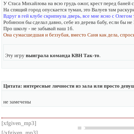
У Стаса Михайлова на всю грудь ожог, крест перед баней 
На спящий город опускается туман, это Валуев там раскури
Вдруг в гей клубе скрипнула дверь, все мне ясно с Олегом 
Робинзон бы сделал давно, себе из дерева бабу, если бы не
Про школу - не забывай наш 1б.
Она сумасшедшая и беззубая, вместо Саня как дела, спрос
Эту игру
выиграла команда КВН Так-то
.
Цитата: интересные личности из зала или просто деву
не замечены
[xfgiven_mp3]
[/xfgiven_mp3]